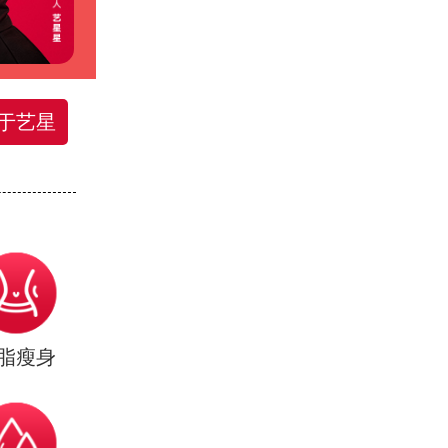
于艺星
脂瘦身