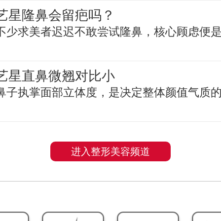
艺星隆鼻会留疤吗？
不少求美者迟迟不敢尝试隆鼻，核心顾虑便
艺星直鼻微翘对比小
鼻子执掌面部立体度，是决定整体颜值气质
进入整形美容频道