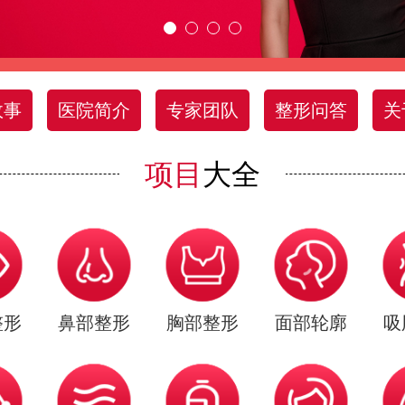
故事
医院简介
专家团队
整形问答
关
项目
大全
整形
鼻部整形
胸部整形
面部轮廓
吸