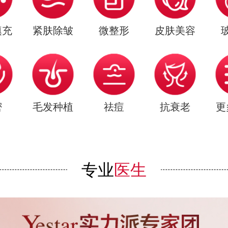
填充
紧肤除皱
微整形
皮肤美容
密
毛发种植
祛痘
抗衰老
更
专业
医生