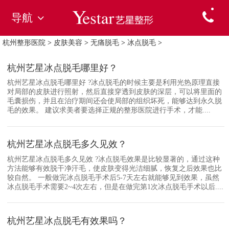
导航
杭州整形医院
>
皮肤美容
>
无痛脱毛
>
冰点脱毛
>
杭州艺星冰点脱毛哪里好？
杭州艺星冰点脱毛哪里好 ?冰点脱毛的时候主要是利用光热原理直接
对局部的皮肤进行照射，然后直接穿透到皮肤的深层，可以将里面的
毛囊损伤，并且在治疗期间还会使局部的组织坏死，能够达到永久脱
毛的效果。 建议求美者要选择正规的整形医院进行手术，才能....
杭州艺星冰点脱毛多久见效？
杭州艺星冰点脱毛多久见效 ?冰点脱毛效果是比较显著的，通过这种
方法能够有效脱干净汗毛，使皮肤变得光洁细腻，恢复之后效果也比
较自然。 一般做完冰点脱毛手术后5-7天左右就能够见到效果，虽然
冰点脱毛手术需要2~4次左右，但是在做完第1次冰点脱毛手术以后....
杭州艺星冰点脱毛有效果吗？