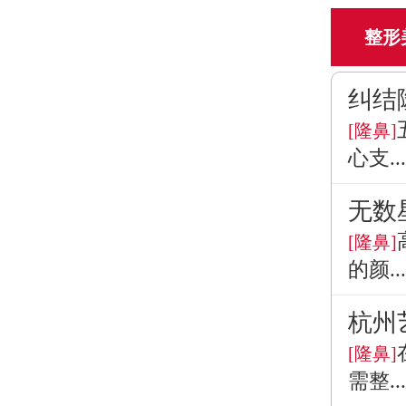
整形
纠结
[隆鼻]
心支...
无数
[隆鼻]
的颜...
杭州
[隆鼻]
需整...