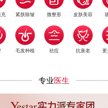
填充
紧肤除皱
微整形
皮肤美容
密
毛发种植
祛痘
抗衰老
更
专业
医生