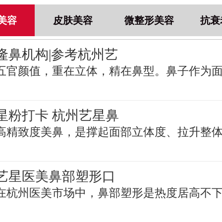
美容
皮肤美容
微整形美容
抗衰
隆鼻机构|参考杭州艺
五官颜值，重在立体，精在鼻型。鼻子作为
星粉打卡 杭州艺星鼻
高精致度美鼻，是撑起面部立体度、拉升整
艺星医美鼻部塑形口
在杭州医美市场中，鼻部塑形是热度居高不