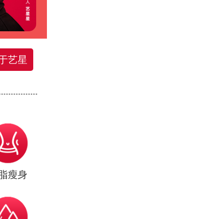
于艺星
脂瘦身