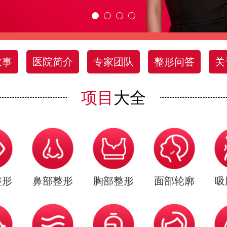
故事
医院简介
专家团队
整形问答
关
项目
大全
整形
鼻部整形
胸部整形
面部轮廓
吸