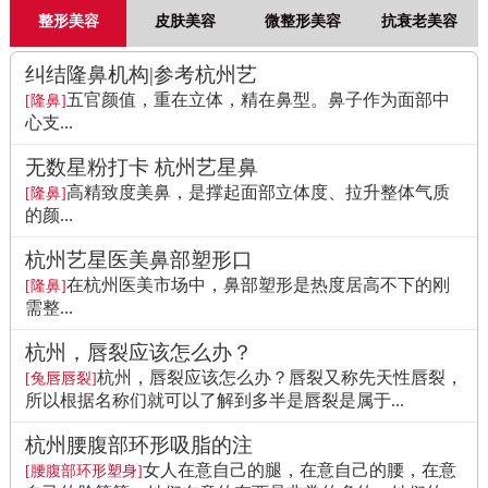
整形美容
皮肤美容
微整形美容
抗衰老美容
纠结隆鼻机构|参考杭州艺
五官颜值，重在立体，精在鼻型。鼻子作为面部中
[隆鼻]
心支...
无数星粉打卡 杭州艺星鼻
高精致度美鼻，是撑起面部立体度、拉升整体气质
[隆鼻]
的颜...
杭州艺星医美鼻部塑形口
在杭州医美市场中，鼻部塑形是热度居高不下的刚
[隆鼻]
需整...
杭州，唇裂应该怎么办？
杭州，唇裂应该怎么办？唇裂又称先天性唇裂，
[兔唇唇裂]
所以根据名称们就可以了解到多半是唇裂是属于...
杭州腰腹部环形吸脂的注
女人在意自己的腿，在意自己的腰，在意
[腰腹部环形塑身]