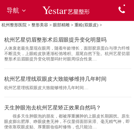
导航
杭州整形医院
>
整形美容
>
眼部精雕
>
重睑(双眼皮)
>
杭州艺星切眉整形术后眉眼提升变化明显吗
人体衰老最先显现在眼周，随着年龄增长，面部胶原蛋白与弹力纤维
不断流失，上眼睑皮肤逐渐松弛堆积、眉尾自然下坠。杭州艺星切眉
整形术后眉眼提升变化明显吗针对眼周综合性衰....
杭州艺星埋线双眼皮大致能够维持几年时间
杭州艺星埋线双眼皮大致能够维持几年时间....
天生肿眼泡去杭州艺星矫正效果自然吗？
很多天生肿眼泡的朋友，都被厚重臃肿的上眼皮长期困扰。原生
眼皮膨出肥厚、睁眼疲惫无神，不仅显得面部呆滞、毫无精气神，即
便依靠双眼皮贴、厚重眼妆临时修饰，也只能治....