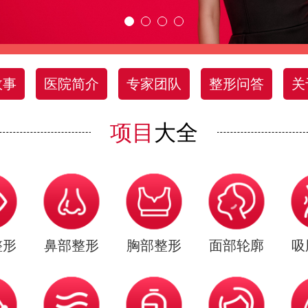
故事
医院简介
专家团队
整形问答
关
项目
大全
整形
鼻部整形
胸部整形
面部轮廓
吸