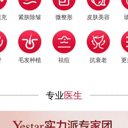
填充
紧肤除皱
微整形
皮肤美容
密
毛发种植
祛痘
抗衰老
更
专业
医生