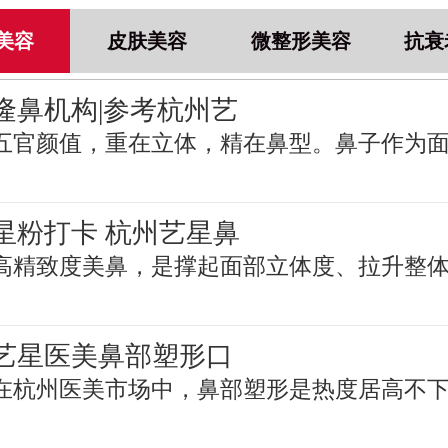
美容
皮肤美容
微整形美容
抗衰
隆鼻机构|参考杭州艺
五官颜值，重在立体，精在鼻型。鼻子作为
星粉打卡 杭州艺星鼻
高精致度美鼻，是撑起面部立体度、拉升整
艺星医美鼻部塑形口
在杭州医美市场中，鼻部塑形是热度居高不