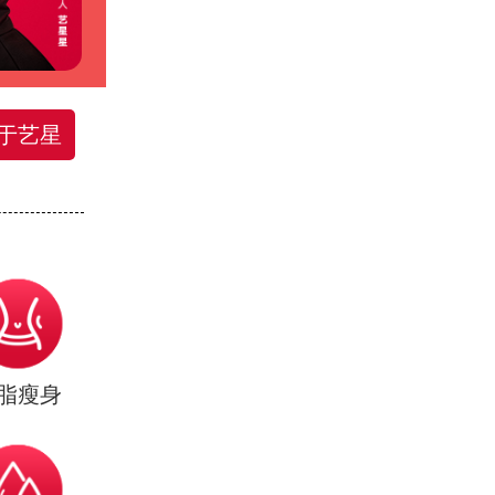
于艺星
脂瘦身