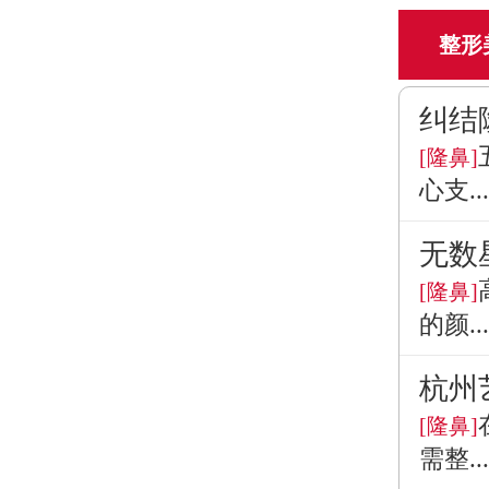
整形
纠结
[隆鼻]
心支...
无数
[隆鼻]
的颜...
杭州
[隆鼻]
需整...