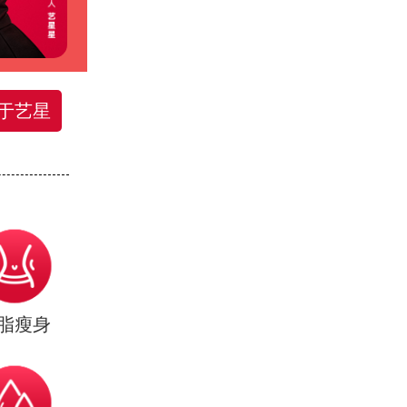
于艺星
脂瘦身