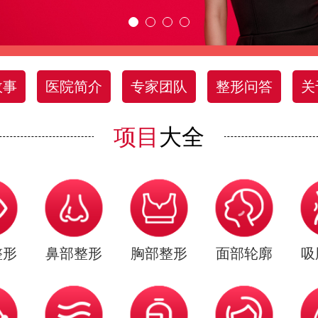
故事
医院简介
专家团队
整形问答
关
项目
大全
整形
鼻部整形
胸部整形
面部轮廓
吸