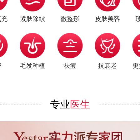
填充
紧肤除皱
微整形
皮肤美容
密
毛发种植
祛痘
抗衰老
更
专业
医生