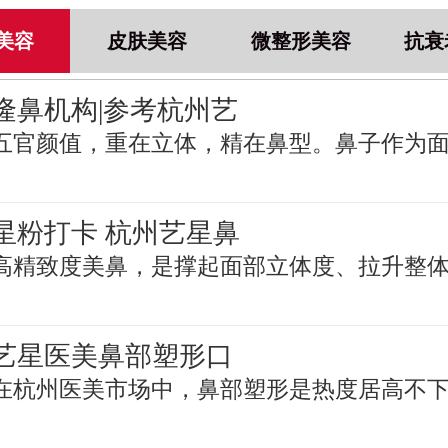
美容
皮肤美容
微整形美容
抗衰
隆鼻机构|参考杭州艺
五官颜值，重在立体，精在鼻型。鼻子作为
星粉打卡 杭州艺星鼻
高精致度美鼻，是撑起面部立体度、拉升整
艺星医美鼻部塑形口
在杭州医美市场中，鼻部塑形是热度居高不