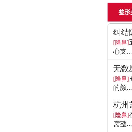
整形
纠结
[隆鼻]
心支...
无数
[隆鼻]
的颜...
杭州
[隆鼻]
需整...