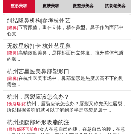
整形美容
皮肤美容
微整形美容
抗衰老美容
纠结隆鼻机构|参考杭州艺
五官颜值，重在立体，精在鼻型。鼻子作为面部中
[隆鼻]
心支...
无数星粉打卡 杭州艺星鼻
高精致度美鼻，是撑起面部立体度、拉升整体气质
[隆鼻]
的颜...
杭州艺星医美鼻部塑形口
在杭州医美市场中，鼻部塑形是热度居高不下的刚
[隆鼻]
需整...
杭州，唇裂应该怎么办？
杭州，唇裂应该怎么办？唇裂又称先天性唇裂，
[兔唇唇裂]
所以根据名称们就可以了解到多半是唇裂是属于...
杭州腰腹部环形吸脂的注
女人在意自己的腿，在意自己的腰，在意
[腰腹部环形塑身]