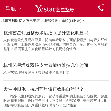
导航
杭州整形医院
>
整形美容
>
眼部精雕
>
重睑(双眼皮)
>
杭州艺星切眉整形术后眉眼提升变化明显吗
人体衰老最先显现在眼周，随着年龄增长，面部胶原蛋白与弹力纤维
不断流失，上眼睑皮肤逐渐松弛堆积、眉尾自然下坠。杭州艺星切眉
整形术后眉眼提升变化明显吗针对眼周综合性衰....
杭州艺星埋线双眼皮大致能够维持几年时间
杭州艺星埋线双眼皮大致能够维持几年时间....
天生肿眼泡去杭州艺星矫正效果自然吗？
很多天生肿眼泡的朋友，都被厚重臃肿的上眼皮长期困扰。原生
眼皮膨出肥厚、睁眼疲惫无神，不仅显得面部呆滞、毫无精气神，即
便依靠双眼皮贴、厚重眼妆临时修饰，也只能治....