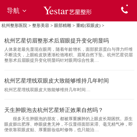
导航
杭州整形医院
>
整形美容
>
眼部精雕
>
重睑(双眼皮)
>
杭州艺星切眉整形术后眉眼提升变化明显吗
人体衰老最先显现在眼周，随着年龄增长，面部胶原蛋白与弹力纤维
不断流失，上眼睑皮肤逐渐松弛堆积、眉尾自然下坠。杭州艺星切眉
整形术后眉眼提升变化明显吗针对眼周综合性衰....
杭州艺星埋线双眼皮大致能够维持几年时间
杭州艺星埋线双眼皮大致能够维持几年时间....
天生肿眼泡去杭州艺星矫正效果自然吗？
很多天生肿眼泡的朋友，都被厚重臃肿的上眼皮长期困扰。原生
眼皮膨出肥厚、睁眼疲惫无神，不仅显得面部呆滞、毫无精气神，即
便依靠双眼皮贴、厚重眼妆临时修饰，也只能治....