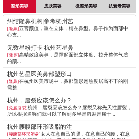
整形美容
皮肤美容
微整形美容
抗衰老美容
纠结隆鼻机构|参考杭州艺
五官颜值，重在立体，精在鼻型。鼻子作为面部中
[隆鼻]
心支...
无数星粉打卡 杭州艺星鼻
高精致度美鼻，是撑起面部立体度、拉升整体气质
[隆鼻]
的颜...
杭州艺星医美鼻部塑形口
在杭州医美市场中，鼻部塑形是热度居高不下的刚
[隆鼻]
需整...
杭州，唇裂应该怎么办？
杭州，唇裂应该怎么办？唇裂又称先天性唇裂，
[兔唇唇裂]
所以根据名称们就可以了解到多半是唇裂是属于...
杭州腰腹部环形吸脂的注
女人在意自己的腿，在意自己的腰，在意
[腰腹部环形塑身]