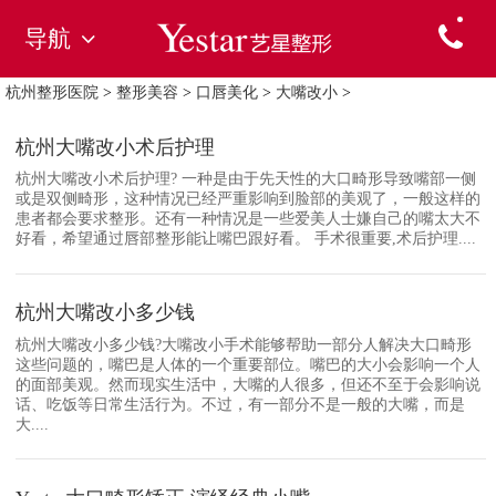
导航
杭州整形医院
>
整形美容
>
口唇美化
>
大嘴改小
>
杭州大嘴改小术后护理
杭州大嘴改小术后护理? 一种是由于先天性的大口畸形导致嘴部一侧
或是双侧畸形，这种情况已经严重影响到脸部的美观了，一般这样的
患者都会要求整形。还有一种情况是一些爱美人士嫌自己的嘴太大不
好看，希望通过唇部整形能让嘴巴跟好看。 手术很重要,术后护理....
杭州大嘴改小多少钱
杭州大嘴改小多少钱?大嘴改小手术能够帮助一部分人解决大口畸形
这些问题的，嘴巴是人体的一个重要部位。嘴巴的大小会影响一个人
的面部美观。然而现实生活中，大嘴的人很多，但还不至于会影响说
话、吃饭等日常生活行为。不过，有一部分不是一般的大嘴，而是
大....