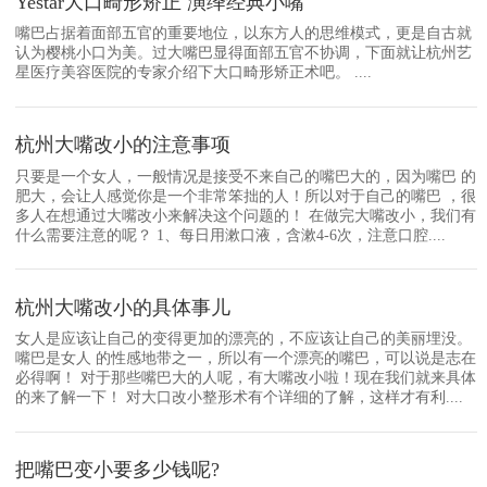
Yestar大口畸形矫正 演绎经典小嘴
嘴巴占据着面部五官的重要地位，以东方人的思维模式，更是自古就
认为樱桃小口为美。过大嘴巴显得面部五官不协调，下面就让杭州艺
星医疗美容医院的专家介绍下大口畸形矫正术吧。 ....
杭州大嘴改小的注意事项
只要是一个女人，一般情况是接受不来自己的嘴巴大的，因为嘴巴 的
肥大，会让人感觉你是一个非常笨拙的人！所以对于自己的嘴巴 ，很
多人在想通过大嘴改小来解决这个问题的！ 在做完大嘴改小，我们有
什么需要注意的呢？ 1、每日用漱口液，含漱4-6次，注意口腔....
杭州大嘴改小的具体事儿
女人是应该让自己的变得更加的漂亮的，不应该让自己的美丽埋没。
嘴巴是女人 的性感地带之一，所以有一个漂亮的嘴巴，可以说是志在
必得啊！ 对于那些嘴巴大的人呢，有大嘴改小啦！现在我们就来具体
的来了解一下！ 对大口改小整形术有个详细的了解，这样才有利....
把嘴巴变小要多少钱呢?