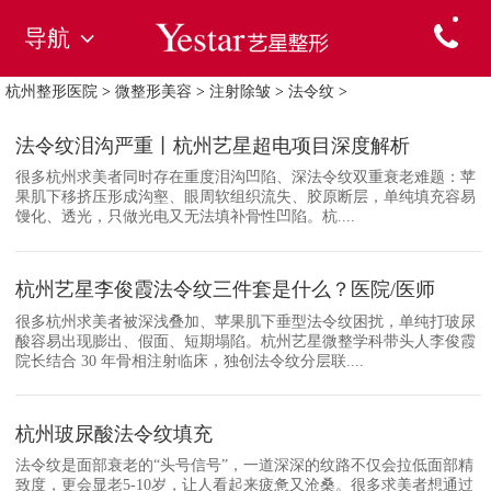
导航
杭州整形医院
>
微整形美容
>
注射除皱
>
法令纹
>
法令纹泪沟严重丨杭州艺星超电项目深度解析
很多杭州求美者同时存在重度泪沟凹陷、深法令纹双重衰老难题：苹
果肌下移挤压形成沟壑、眼周软组织流失、胶原断层，单纯填充容易
馒化、透光，只做光电又无法填补骨性凹陷。杭....
杭州艺星李俊霞法令纹三件套是什么？医院/医师
很多杭州求美者被深浅叠加、苹果肌下垂型法令纹困扰，单纯打玻尿
酸容易出现膨出、假面、短期塌陷。杭州艺星微整学科带头人李俊霞
院长结合 30 年骨相注射临床，独创法令纹分层联....
杭州玻尿酸法令纹填充
法令纹是面部衰老的“头号信号”，一道深深的纹路不仅会拉低面部精
致度，更会显老5-10岁，让人看起来疲惫又沧桑。很多求美者想通过