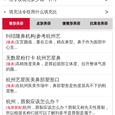
填充法令纹用什么填充比
整形美容
皮肤美容
微整形美容
抗衰老美容
纠结隆鼻机构|参考杭州艺
五官颜值，重在立体，精在鼻型。鼻子作为面部中
[隆鼻]
心支...
无数星粉打卡 杭州艺星鼻
高精致度美鼻，是撑起面部立体度、拉升整体气质
[隆鼻]
的颜...
杭州艺星医美鼻部塑形口
在杭州医美市场中，鼻部塑形是热度居高不下的刚
[隆鼻]
需整...
杭州，唇裂应该怎么办？
杭州，唇裂应该怎么办？唇裂又称先天性唇裂，
[兔唇唇裂]
所以根据名称们就可以了解到多半是唇裂是属于...