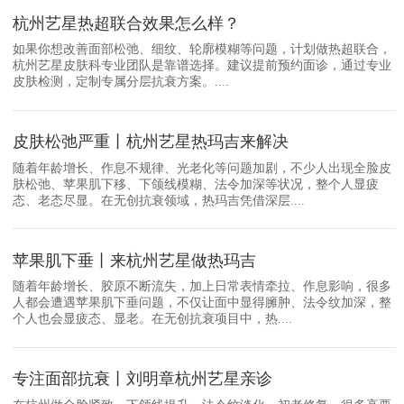
杭州艺星热超联合效果怎么样？
如果你想改善面部松弛、细纹、轮廓模糊等问题，计划做热超联合，
杭州艺星皮肤科专业团队是靠谱选择。建议提前预约面诊，通过专业
皮肤检测，定制专属分层抗衰方案。....
皮肤松弛严重丨杭州艺星热玛吉来解决
随着年龄增长、作息不规律、光老化等问题加剧，不少人出现全脸皮
肤松弛、苹果肌下移、下颌线模糊、法令加深等状况，整个人显疲
态、老态尽显。在无创抗衰领域，热玛吉凭借深层....
苹果肌下垂丨来杭州艺星做热玛吉
随着年龄增长、胶原不断流失，加上日常表情牵拉、作息影响，很多
人都会遭遇苹果肌下垂问题，不仅让面中显得臃肿、法令纹加深，整
个人也会显疲态、显老。在无创抗衰项目中，热....
专注面部抗衰丨刘明章杭州艺星亲诊