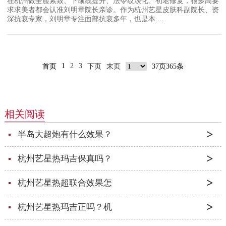
在杭州做全脸紧致、下颌线提升、法令纹淡化、初老修复，很多高要
求求美者都会认准刘明章院长亲诊。作为杭州艺星皮肤科副院长、资
深抗衰专家，刘明章专注面部抗衰多年，也是本....
1
2
3
首页
下页
末页
37页365条
相关阅读
半岛大超炮有什么效果？
杭州艺星热玛吉保真吗？
杭州艺星热超联合效果怎
杭州艺星热玛吉正吗？机