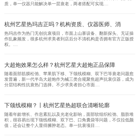
质，单一仪器只能解决单一层衰老，两者搭配可实现....
杭州艺星热玛吉正吗？机构资质、仪器医师、消
热玛吉作为热门无创抗衰项目，市面上山寨设备、翻新探头、无证操
作乱象频发，很多杭州求美者到店后分不清机构是否拥有官方正版授
权。....
大超炮效果怎么样？杭州艺星大超炮正品保障
随着面部筋膜松弛、苹果肌下移、下颌线模糊、双下巴等衰老问题愈
发普遍，新一代半岛大超炮作为械三类合规聚焦超声抗衰仪器，成为
分层结构性抗衰热门选择。不少求美者担心市面....
下颌线模糊？丨杭州艺星热超联合清晰轮廓
随着年龄增长、作息紊乱以及光老化影响，面部软组织松弛、脂肪堆
积，很容易出现下颌线模糊、双下巴、口角囊袋等问题，不仅拉低颜
值，还会让整个人显得臃肿老态。单一抗衰项目....