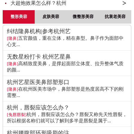
大超炮效果怎么样？杭州
整形美容
皮肤美容
微整形美容
抗衰老美容
纠结隆鼻机构|参考杭州艺
五官颜值，重在立体，精在鼻型。鼻子作为面部中
[隆鼻]
心支...
无数星粉打卡 杭州艺星鼻
高精致度美鼻，是撑起面部立体度、拉升整体气质
[隆鼻]
的颜...
杭州艺星医美鼻部塑形口
在杭州医美市场中，鼻部塑形是热度居高不下的刚
[隆鼻]
需整...
杭州，唇裂应该怎么办？
杭州，唇裂应该怎么办？唇裂又称先天性唇裂，
[兔唇唇裂]
所以根据名称们就可以了解到多半是唇裂是属于...
杭州腰腹部环形吸脂的注