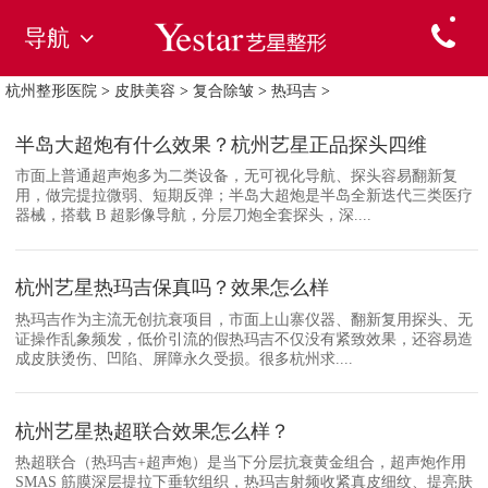
导航
杭州整形医院
>
皮肤美容
>
复合除皱
>
热玛吉
>
半岛大超炮有什么效果？杭州艺星正品探头四维
市面上普通超声炮多为二类设备，无可视化导航、探头容易翻新复
用，做完提拉微弱、短期反弹；半岛大超炮是半岛全新迭代三类医疗
器械，搭载 B 超影像导航，分层刀炮全套探头，深....
杭州艺星热玛吉保真吗？效果怎么样
热玛吉作为主流无创抗衰项目，市面上山寨仪器、翻新复用探头、无
证操作乱象频发，低价引流的假热玛吉不仅没有紧致效果，还容易造
成皮肤烫伤、凹陷、屏障永久受损。很多杭州求....
杭州艺星热超联合效果怎么样？
热超联合（热玛吉+超声炮）是当下分层抗衰黄金组合，超声炮作用
SMAS 筋膜深层提拉下垂软组织，热玛吉射频收紧真皮细纹、提亮肤