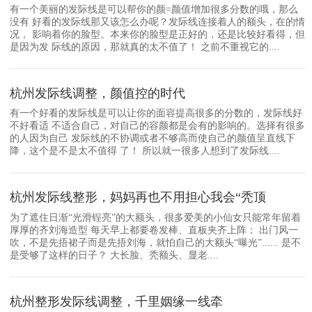
有一个美丽的发际线是可以帮你的颜=颜值增加很多分数的哦，那么
没有 好看的发际线那又该怎么办呢？发际线连接着人的额头，在的情
况， 影响着你的脸型。本来你的脸型是正好的，还是比较好看得，但
是因为发 际线的原因，那就真的太不值了！ 之前不重视它的....
杭州发际线调整，颜值控的时代
有一个好看的发际线是可以让你的面容提高很多的分数的，发际线好
不好看适 不适合自己，对自己的容颜都是会有的影响的。选择有很多
的人因为自己 发际线的不协调或者不够高而使自己的颜值呈直线下
降，这个是不是太不值得 了！ 所以就一很多人想到了发际线....
杭州发际线整形，妈妈再也不用担心我会“秃顶
为了遮住日渐“光滑锃亮”的大额头，很多爱美的小仙女只能常年留着
厚厚的齐刘海造型 每天早上都要卷发棒、直板夹齐上阵； 出门风一
吹，不是先捂裙子而是先捂刘海，就怕自己的大额头“曝光”...... 是不
是受够了这样的日子？ 大长脸、秃额头、显老....
杭州整形发际线调整，千里姻缘一线牵