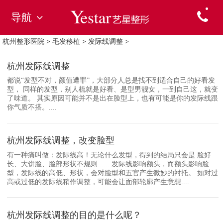
导航
杭州整形医院
>
毛发移植
>
发际线调整
>
杭州发际线调整
都说“发型不对，颜值遭罪”，大部分人总是找不到适合自己的好看发
型， 同样的发型，别人梳就是好看、是型男靓女，一到自己这，就变
了味道。 其实原因可能并不是出在脸型上，也有可能是你的发际线跟
你气质不搭。....
杭州发际线调整，改变脸型
有一种痛叫做：发际线高！无论什么发型，得到的结局只会是 脸好
长、大饼脸、脸部形状不规则...... 发际线影响额头，而额头影响脸
型，发际线的高低、形状，会对脸型和五官产生微妙的衬托。 如对过
高或过低的发际线稍作调整，可能会让面部轮廓产生意想....
杭州发际线调整的目的是什么呢？