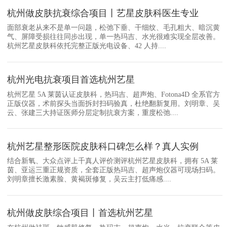
杭州做皮肤抗衰综合项目丨艺星皮肤科医生专业
面部衰老从来不是单一问题，松弛下垂、干细纹、毛孔粗大、暗沉黄
气、屏障受损往往同步出现，单一热玛吉、水光很难实现全层改善。
杭州艺星皮肤科依托完整正版光电设备、42 人持....
杭州光电抗衰项目首选杭州艺星
杭州艺星 5A 莱茵认证皮肤科，热玛吉、超声炮、Fotona4D 全系官方
正版仪器，术前探头当面拆封扫码验真，杜绝翻新复用。刘明章、吴
云、张建三大持证医师分层定制抗衰方案，重度松弛....
杭州艺星整形医院皮肤科口碑怎么样？真人实例
结合新氧、大众点评上千真人评价测评杭州艺星皮肤科，拥有 5A 莱
茵、亚运三重正规资质，全套正版热玛吉、超声炮仪器可现场扫码。
刘明章擅长激素脸、黄褐斑修复，吴云主打低痛感....
杭州做皮肤综合项目丨首选杭州艺星