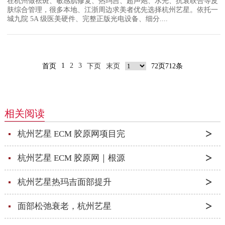
在杭州做祛斑、敏感肌修复、热玛吉、超声炮、水光、抗衰联合等皮
肤综合管理，很多本地、江浙周边求美者优先选择杭州艺星。依托一
城九院 5A 级医美硬件、完整正版光电设备、细分....
1
2
3
首页
下页
末页
72页712条
相关阅读
杭州艺星 ECM 胶原网项目完
杭州艺星 ECM 胶原网｜根源
杭州艺星热玛吉面部提升
面部松弛衰老，杭州艺星