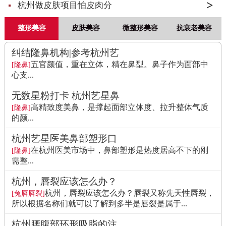
杭州做皮肤项目怕皮肉分
整形美容
皮肤美容
微整形美容
抗衰老美容
纠结隆鼻机构|参考杭州艺
五官颜值，重在立体，精在鼻型。鼻子作为面部中
[隆鼻]
心支...
无数星粉打卡 杭州艺星鼻
高精致度美鼻，是撑起面部立体度、拉升整体气质
[隆鼻]
的颜...
杭州艺星医美鼻部塑形口
在杭州医美市场中，鼻部塑形是热度居高不下的刚
[隆鼻]
需整...
杭州，唇裂应该怎么办？
杭州，唇裂应该怎么办？唇裂又称先天性唇裂，
[兔唇唇裂]
所以根据名称们就可以了解到多半是唇裂是属于...
杭州腰腹部环形吸脂的注