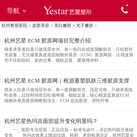
导航
杭州整形医院
>
皮肤美容
>
美白嫩肤
>
光子嫩肤
>
杭州艺星 ECM 胶原网项目完整介绍
很多求美者抗衰只做浅层水光、单一热玛吉或玻尿酸填充，只短暂补
充容量，无法修复真皮底层细胞外基质（ECM）胶原网架，出现皮肤
兜不住软组织、皮肉分离、细纹反复、紧致维持时....
杭州艺星 ECM 胶原网｜根源重塑肌肤三维胶原支撑
很多人抗衰只做浅层补水、单一玻尿酸填充、浅层光电，只做表面临
时改善，过段时间依旧松弛垮塌、细纹反复，核心根源是真皮ECM
细胞外基质胶原网断裂流失。ECM 是由胶原、弹性纤维....
杭州艺星热玛吉面部提升变化明显吗？
一、医院专业层面：正品仪器 + 标准化诊疗，决定热玛提升基础
变化 热玛吉效果上限由仪器、耗材、术前检测决定，杭州艺星全