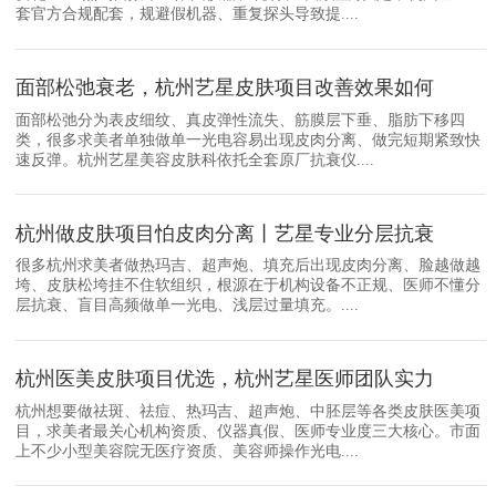
套官方合规配套，规避假机器、重复探头导致提....
面部松弛衰老，杭州艺星皮肤项目改善效果如何
面部松弛分为表皮细纹、真皮弹性流失、筋膜层下垂、脂肪下移四
类，很多求美者单独做单一光电容易出现皮肉分离、做完短期紧致快
速反弹。杭州艺星美容皮肤科依托全套原厂抗衰仪....
杭州做皮肤项目怕皮肉分离丨艺星专业分层抗衰
很多杭州求美者做热玛吉、超声炮、填充后出现皮肉分离、脸越做越
垮、皮肤松垮挂不住软组织，根源在于机构设备不正规、医师不懂分
层抗衰、盲目高频做单一光电、浅层过量填充。....
杭州医美皮肤项目优选，杭州艺星医师团队实力
杭州想要做祛斑、祛痘、热玛吉、超声炮、中胚层等各类皮肤医美项
目，求美者最关心机构资质、仪器真假、医师专业度三大核心。市面
上不少小型美容院无医疗资质、美容师操作光电....