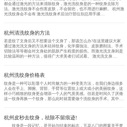
都会通过激光的方法来清除纹身，激光洗纹身是的一种纹身去除方
法。激光洗纹身不会伤害皮肤，不会留疤，也不用进行麻醉。 杭州激
光洗纹身会不会有 激光洗纹身术后治疗部位别总用手揉....
杭州清洗纹身的方法
若是纹了文身后又不想要这个文身了，那该怎么办?在这里建议大家
通过激光洗文身的方法来祛掉纹身，化学腐蚀法、皮肤磨削法、手术
切除法等等都会对文身处的肌肤产生程度的损伤。而激光洗文身则是
比较温和的一种方法，值得广大求美者们试试看。 激光洗文身....
杭州洗纹身价格表
纹身是一种可以彰显个人时尚魅力的一种变美方法，在我们身边很多
人会在手上、脚腕、背部、手臂等位置纹上或大或小的美丽纹身，这
样小巧精致的纹身更会增添一个人的气质美感。但若是时间久了厌倦
这一纹身再换一个纹身，那么此时就需要做个洗纹身的手术。其中....
杭州皮秒去纹身，祛除不留痕迹!
纹身是一段记忆，是开始与结束的标志，五花八门的图案关乎梦