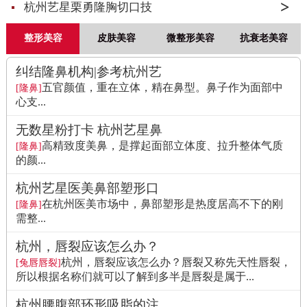
杭州艺星栗勇隆胸切口技
整形美容
皮肤美容
微整形美容
抗衰老美容
纠结隆鼻机构|参考杭州艺
五官颜值，重在立体，精在鼻型。鼻子作为面部中
[隆鼻]
心支...
无数星粉打卡 杭州艺星鼻
高精致度美鼻，是撑起面部立体度、拉升整体气质
[隆鼻]
的颜...
杭州艺星医美鼻部塑形口
在杭州医美市场中，鼻部塑形是热度居高不下的刚
[隆鼻]
需整...
杭州，唇裂应该怎么办？
杭州，唇裂应该怎么办？唇裂又称先天性唇裂，
[兔唇唇裂]
所以根据名称们就可以了解到多半是唇裂是属于...
杭州腰腹部环形吸脂的注