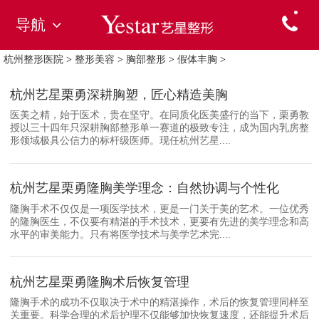
导航
杭州整形医院
>
整形美容
>
胸部整形
>
假体丰胸
>
杭州艺星栗勇深耕胸塑，匠心精造美胸
医美之精，始于医术，贵在坚守。在同质化医美盛行的当下，栗勇教
授以三十四年只深耕胸部整形单一赛道的极致专注，成为国内乳房整
形领域极具公信力的标杆级医师。现任杭州艺星....
杭州艺星栗勇隆胸美学理念：自然协调与个性化
隆胸手术不仅仅是一项医学技术，更是一门关于美的艺术。一位优秀
的隆胸医生，不仅要有精湛的手术技术，更要有先进的美学理念和高
水平的审美能力。只有将医学技术与美学艺术完....
杭州艺星栗勇隆胸术后恢复管理
隆胸手术的成功不仅取决于术中的精湛操作，术后的恢复管理同样至
关重要。科学合理的术后护理不仅能够加快恢复速度，还能提升术后