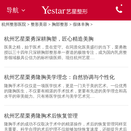
导航
杭州整形医院
>
整形美容
>
胸部整形
>
假体丰胸
>
杭州艺星栗勇深耕胸塑，匠心精造美胸
医美之精，始于医术，贵在坚守。在同质化医美盛行的当下，栗勇教
授以三十四年只深耕胸部整形单一赛道的极致专注，成为国内乳房整
形领域极具公信力的标杆级医师。现任杭州艺星....
杭州艺星栗勇隆胸美学理念：自然协调与个性化
隆胸手术不仅仅是一项医学技术，更是一门关于美的艺术。一位优秀
的隆胸医生，不仅要有精湛的手术技术，更要有先进的美学理念和高
水平的审美能力。只有将医学技术与美学艺术完....
杭州艺星栗勇隆胸术后恢复管理
隆胸手术的成功不仅取决于术中的精湛操作，术后的恢复管理同样至
关重要。科学合理的术后护理不仅能够加快恢复速度，还能提升术后