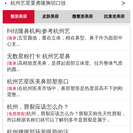
杭州艺星栗勇隆胸切口技
整形美容
皮肤美容
微整形美容
抗衰老美容
纠结隆鼻机构|参考杭州艺
五官颜值，重在立体，精在鼻型。鼻子作为面部中
[隆鼻]
心支...
无数星粉打卡 杭州艺星鼻
高精致度美鼻，是撑起面部立体度、拉升整体气质
[隆鼻]
的颜...
杭州艺星医美鼻部塑形口
在杭州医美市场中，鼻部塑形是热度居高不下的刚
[隆鼻]
需整...
杭州，唇裂应该怎么办？
杭州，唇裂应该怎么办？唇裂又称先天性唇裂，
[兔唇唇裂]
所以根据名称们就可以了解到多半是唇裂是属于...
杭州腰腹部环形吸脂的注