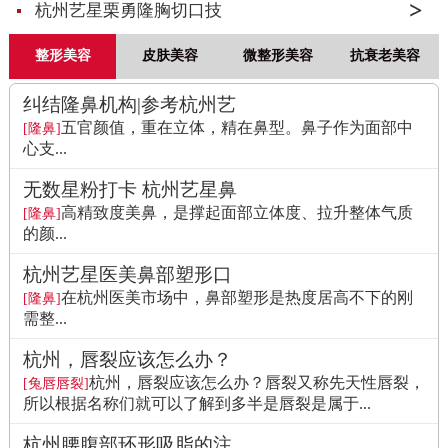
杭州艺星栗勇隆胸切口技
整形美容
皮肤美容
微整形美容
抗衰老美容
纠结隆鼻机构|参考杭州艺
五官颜值，重在立体，精在鼻型。鼻子作为面部中
[隆鼻]
心支...
无数星粉打卡 杭州艺星鼻
高精致度美鼻，是撑起面部立体度、拉升整体气质
[隆鼻]
的颜...
杭州艺星医美鼻部塑形口
在杭州医美市场中，鼻部塑形是热度居高不下的刚
[隆鼻]
需整...
杭州，唇裂应该怎么办？
杭州，唇裂应该怎么办？唇裂又称先天性唇裂，
[兔唇唇裂]
所以根据名称们就可以了解到多半是唇裂是属于...
杭州腰腹部环形吸脂的注