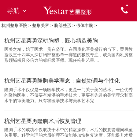
导航
杭州整形医院
>
整形美容
>
胸部整形
>
假体丰胸
>
杭州艺星栗勇深耕胸塑，匠心精造美胸
医美之精，始于医术，贵在坚守。在同质化医美盛行的当下，栗勇教
授以三十四年只深耕胸部整形单一赛道的极致专注，成为国内乳房整
形领域极具公信力的标杆级医师。现任杭州艺星....
杭州艺星栗勇隆胸美学理念：自然协调与个性化
隆胸手术不仅仅是一项医学技术，更是一门关于美的艺术。一位优秀
的隆胸医生，不仅要有精湛的手术技术，更要有先进的美学理念和高
水平的审美能力。只有将医学技术与美学艺术完....
杭州艺星栗勇隆胸术后恢复管理
隆胸手术的成功不仅取决于术中的精湛操作，术后的恢复管理同样至
关重要。科学合理的术后护理不仅能够加快恢复速度，还能提升术后