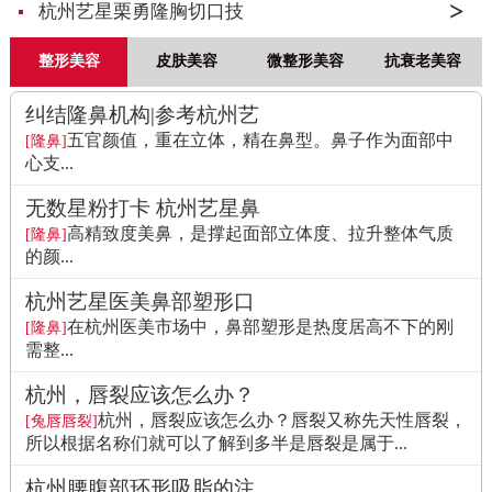
杭州艺星栗勇隆胸切口技
整形美容
皮肤美容
微整形美容
抗衰老美容
纠结隆鼻机构|参考杭州艺
五官颜值，重在立体，精在鼻型。鼻子作为面部中
[隆鼻]
心支...
无数星粉打卡 杭州艺星鼻
高精致度美鼻，是撑起面部立体度、拉升整体气质
[隆鼻]
的颜...
杭州艺星医美鼻部塑形口
在杭州医美市场中，鼻部塑形是热度居高不下的刚
[隆鼻]
需整...
杭州，唇裂应该怎么办？
杭州，唇裂应该怎么办？唇裂又称先天性唇裂，
[兔唇唇裂]
所以根据名称们就可以了解到多半是唇裂是属于...
杭州腰腹部环形吸脂的注