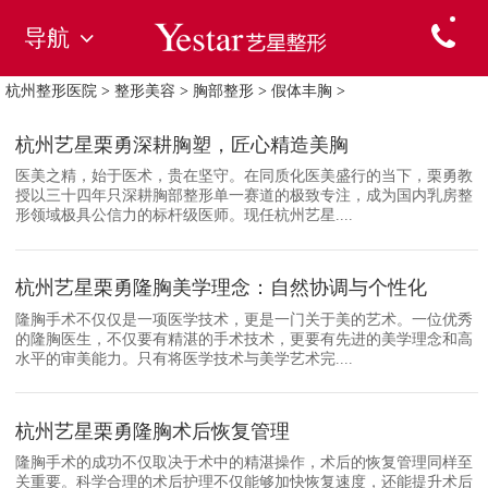
导航
杭州整形医院
>
整形美容
>
胸部整形
>
假体丰胸
>
杭州艺星栗勇深耕胸塑，匠心精造美胸
医美之精，始于医术，贵在坚守。在同质化医美盛行的当下，栗勇教
授以三十四年只深耕胸部整形单一赛道的极致专注，成为国内乳房整
形领域极具公信力的标杆级医师。现任杭州艺星....
杭州艺星栗勇隆胸美学理念：自然协调与个性化
隆胸手术不仅仅是一项医学技术，更是一门关于美的艺术。一位优秀
的隆胸医生，不仅要有精湛的手术技术，更要有先进的美学理念和高
水平的审美能力。只有将医学技术与美学艺术完....
杭州艺星栗勇隆胸术后恢复管理
隆胸手术的成功不仅取决于术中的精湛操作，术后的恢复管理同样至
关重要。科学合理的术后护理不仅能够加快恢复速度，还能提升术后