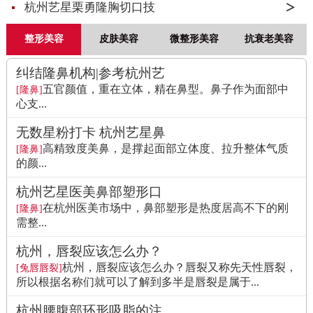
杭州艺星栗勇隆胸切口技
整形美容
皮肤美容
微整形美容
抗衰老美容
纠结隆鼻机构|参考杭州艺
五官颜值，重在立体，精在鼻型。鼻子作为面部中
[隆鼻]
心支...
无数星粉打卡 杭州艺星鼻
高精致度美鼻，是撑起面部立体度、拉升整体气质
[隆鼻]
的颜...
杭州艺星医美鼻部塑形口
在杭州医美市场中，鼻部塑形是热度居高不下的刚
[隆鼻]
需整...
杭州，唇裂应该怎么办？
杭州，唇裂应该怎么办？唇裂又称先天性唇裂，
[兔唇唇裂]
所以根据名称们就可以了解到多半是唇裂是属于...
杭州腰腹部环形吸脂的注