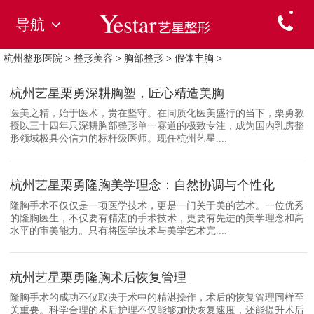
导航
杭州整形医院
>
整形美容
>
胸部整形
>
假体丰胸
>
杭州艺星栗勇深耕胸塑，匠心精造美胸
医美之精，始于医术，贵在坚守。在同质化医美盛行的当下，栗勇教
授以三十四年只深耕胸部整形单一赛道的极致专注，成为国内乳房整
形领域极具公信力的标杆级医师。现任杭州艺星....
杭州艺星栗勇隆胸美学理念：自然协调与个性化
隆胸手术不仅仅是一项医学技术，更是一门关于美的艺术。一位优秀
的隆胸医生，不仅要有精湛的手术技术，更要有先进的美学理念和高
水平的审美能力。只有将医学技术与美学艺术完....
杭州艺星栗勇隆胸术后恢复管理
隆胸手术的成功不仅取决于术中的精湛操作，术后的恢复管理同样至
关重要。科学合理的术后护理不仅能够加快恢复速度，还能提升术后