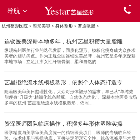
导航
杭州整形医院
>
整形美容
>
身体塑形
>
普通吸脂
>
连锁医美深耕本地多年，杭州艺星积攒大量脂雕
纵观杭州医美行业的迭代发展，同质化塑形、模板化瘦身成为众多求
美者的避坑痛点。作为正规全国连锁医美品牌，杭州艺星多年来深耕
本地市场，立足江浙女性纤细骨架、柔和自然的....
艺星拒绝流水线模板塑形，依照个人体态打造专
随着医美审美日趋理性化，大众对形体塑形的需求，早已从“单纯减
脂瘦身”升级为“精细化线条雕琢、自然体态优化”。深耕本地医美市场
多年的杭州.艺星拒绝流水线模板塑形，依照....
资深医师团队临床操作，积攒多年形体塑雕实操
医学精度与美学审美高度统一的精细医美项目，医师的专项临床经
验、技术体系与实操功底，直接决定塑形安全性、线条流畅度与术后