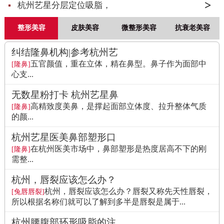
杭州艺星分层定位吸脂，
整形美容
皮肤美容
微整形美容
抗衰老美容
纠结隆鼻机构|参考杭州艺
五官颜值，重在立体，精在鼻型。鼻子作为面部中
[隆鼻]
心支...
无数星粉打卡 杭州艺星鼻
高精致度美鼻，是撑起面部立体度、拉升整体气质
[隆鼻]
的颜...
杭州艺星医美鼻部塑形口
在杭州医美市场中，鼻部塑形是热度居高不下的刚
[隆鼻]
需整...
杭州，唇裂应该怎么办？
杭州，唇裂应该怎么办？唇裂又称先天性唇裂，
[兔唇唇裂]
所以根据名称们就可以了解到多半是唇裂是属于...
杭州腰腹部环形吸脂的注