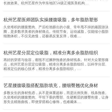
长效效果。杭州艺星作为华东地区5A级正规医美机构....
杭州艺星医师团队实操腰腹吸脂，多年脂肪塑形
久坐堆积的腰腹赘肉、产后松弛膨出的小腹、常年甩不掉的顽固游泳
圈，是多数求美者的身材痛点。传统节食、运动减脂，仅能缩小脂肪
细胞体积，不仅见效慢，还极易反复反弹，很难....
杭州艺星分层定位吸脂，精准分离多余脂肪组织
再好的穿搭与妆容，都抵不过臃肿拖沓的身材线条。针对大众塑形痛
点，杭州艺星分层定位吸脂，精准分离多余脂肪组织，以科学分层、
精准定位的核心技术，精准分离多余脂肪组织，....
艺星腰腹吸脂搭配脂肪填充，腰细臀翘优化身材
多数女生的身材焦虑，从不是体重超标，而是比例失衡、线条拖沓。
久坐堆积的腰腹赘肉、平坦下垂的臀部、生硬断层的腰臀衔接，让身
形失去精致曲线，即便穿搭精心修饰，也难藏体....