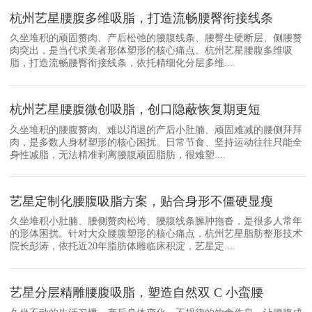
杭州艺星腰腹多维吸脂，打造流畅腰臀衔接线条
久坐堆积的顽固赘肉、产后松弛的腰腹线条、腰臀生硬断层、侧腰赘
肉突出，是当代求美者形体塑形的核心痛点。杭州艺星腰腹多维吸
脂，打造流畅腰臀衔接线条，依托精细化分层多维....
杭州艺星腰腹微创吸脂，创口隐蔽恢复期更短
久坐堆积的腰腹赘肉、难以消退的产后小肚腩、顽固难减的腰侧拜拜
肉，是多数人身材塑形的核心困扰。日常节食、坚持运动往往只能全
身性减脂，无法精准剥离腰腹顽固脂肪，很难塑....
艺星定制化腰腹吸脂方案，贴合身形不僵硬显瘦
久坐堆积小肚腩、腰侧赘肉松垮、腰腹线条臃肿拖沓，是很多人常年
的形体困扰。针对大众腰腹塑形的核心痛点，杭州艺星脂肪整形技术
院长彭涛，依托近20年脂肪体雕临床积淀，艺星定....
艺星分层精雕腰腹吸脂，塑造自然双 C 小蛮腰