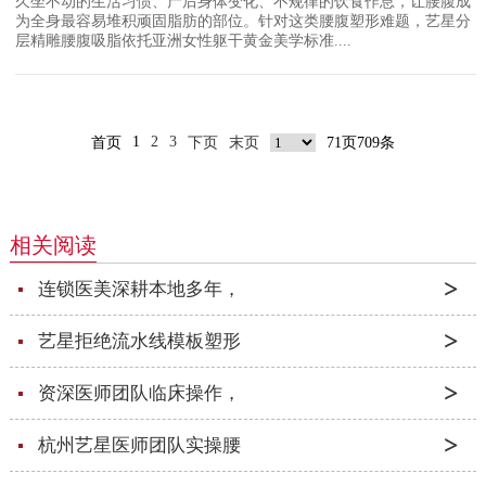
久坐不动的生活习惯、产后身体变化、不规律的饮食作息，让腰腹成
为全身最容易堆积顽固脂肪的部位。针对这类腰腹塑形难题，艺星分
层精雕腰腹吸脂依托亚洲女性躯干黄金美学标准....
1
2
3
首页
下页
末页
71页709条
相关阅读
连锁医美深耕本地多年，
艺星拒绝流水线模板塑形
资深医师团队临床操作，
杭州艺星医师团队实操腰