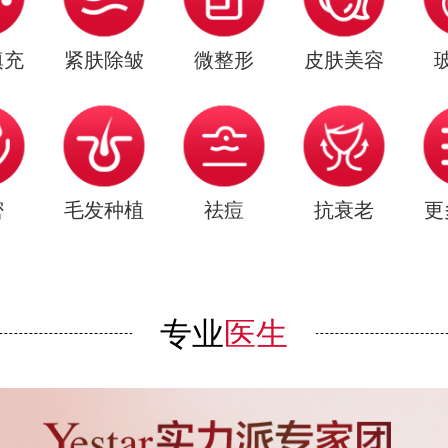
填充
紧肤除皱
微整形
皮肤美容
密
毛发种植
祛痘
抗衰老
更
专业
医生