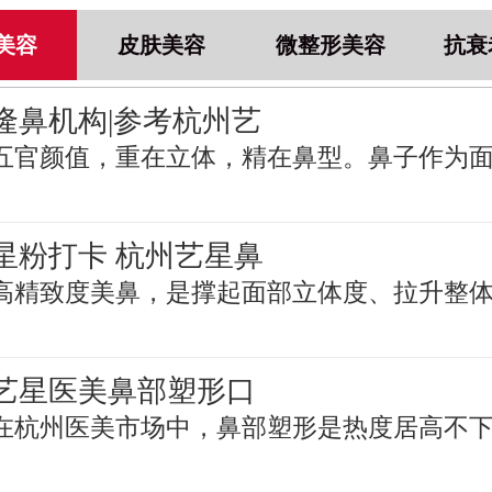
美容
皮肤美容
微整形美容
抗衰
隆鼻机构|参考杭州艺
五官颜值，重在立体，精在鼻型。鼻子作为
星粉打卡 杭州艺星鼻
高精致度美鼻，是撑起面部立体度、拉升整
艺星医美鼻部塑形口
在杭州医美市场中，鼻部塑形是热度居高不