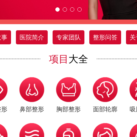
故事
医院简介
专家团队
整形问答
关
项目
大全
整形
鼻部整形
胸部整形
面部轮廓
吸