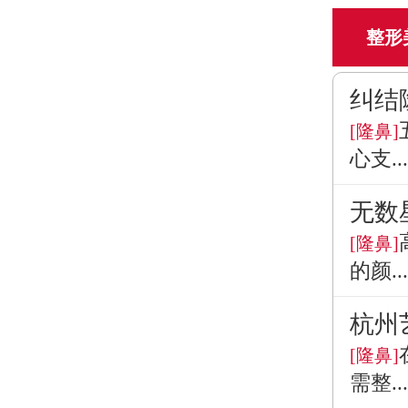
整形
纠结
[隆鼻]
心支...
无数
[隆鼻]
的颜...
杭州
[隆鼻]
需整...