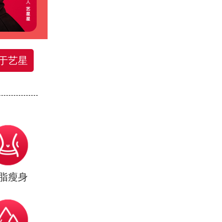
于艺星
脂瘦身