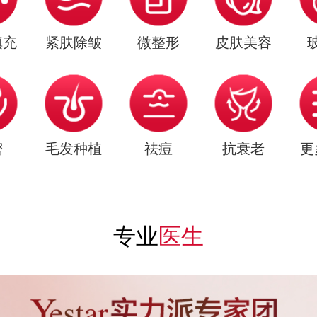
填充
紧肤除皱
微整形
皮肤美容
密
毛发种植
祛痘
抗衰老
更
专业
医生