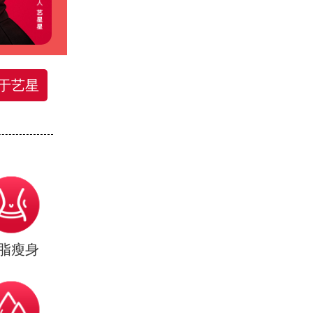
于艺星
脂瘦身