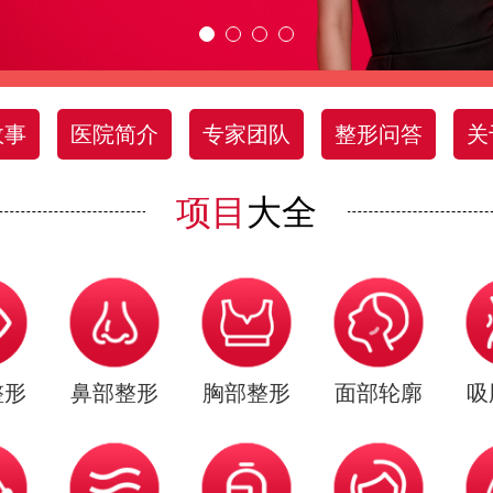
故事
医院简介
专家团队
整形问答
关
项目
大全
整形
鼻部整形
胸部整形
面部轮廓
吸