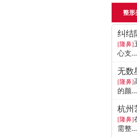
整形
纠结
[隆鼻]
心支...
无数
[隆鼻]
的颜...
杭州
[隆鼻]
需整...