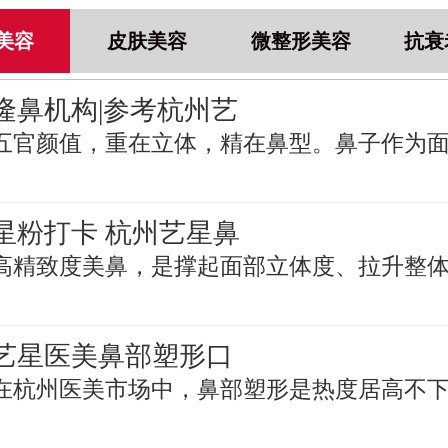
美容
皮肤美容
微整形美容
抗衰
隆鼻机构|参考杭州艺
五官颜值，重在立体，精在鼻型。鼻子作为
星粉打卡 杭州艺星鼻
高精致度美鼻，是撑起面部立体度、拉升整
艺星医美鼻部塑形口
在杭州医美市场中，鼻部塑形是热度居高不