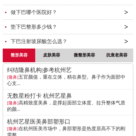
做下巴哪个医院好？
垫下巴整形多少钱？
下巴注射玻尿酸怎么选？
整形美容
皮肤美容
微整形美容
抗衰老美容
纠结隆鼻机构|参考杭州艺
五官颜值，重在立体，精在鼻型。鼻子作为面部中
[隆鼻]
心支...
无数星粉打卡 杭州艺星鼻
高精致度美鼻，是撑起面部立体度、拉升整体气质
[隆鼻]
的颜...
杭州艺星医美鼻部塑形口
在杭州医美市场中，鼻部塑形是热度居高不下的刚
[隆鼻]
需整...