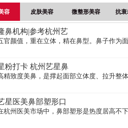
美容
皮肤美容
微整形美容
抗衰
隆鼻机构|参考杭州艺
五官颜值，重在立体，精在鼻型。鼻子作为
星粉打卡 杭州艺星鼻
高精致度美鼻，是撑起面部立体度、拉升整
艺星医美鼻部塑形口
在杭州医美市场中，鼻部塑形是热度居高不