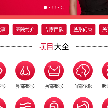
故事
医院简介
专家团队
整形问答
关
项目
大全
整形
鼻部整形
胸部整形
面部轮廓
吸