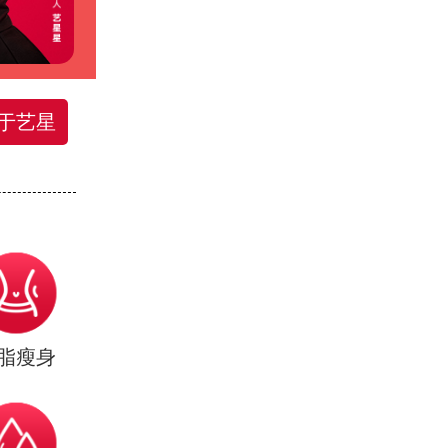
于艺星
脂瘦身