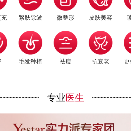
填充
紧肤除皱
微整形
皮肤美容
密
毛发种植
祛痘
抗衰老
更
专业
医生