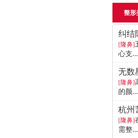
整形
纠结
[隆鼻]
心支...
无数
[隆鼻]
的颜...
杭州
[隆鼻]
需整...