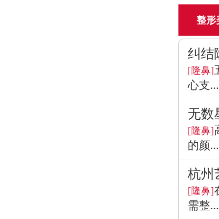
整形
纠结
[隆鼻]
心支...
无数
[隆鼻]
的颜...
杭州
[隆鼻]
需整...