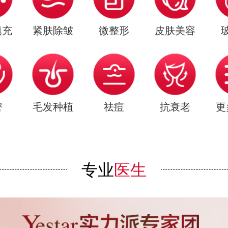
填充
紧肤除皱
微整形
皮肤美容
密
毛发种植
祛痘
抗衰老
更
专业
医生