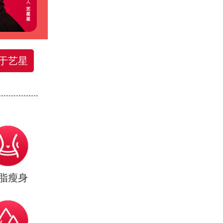
于艺星
脂瘦身