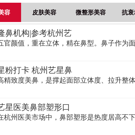
美容
皮肤美容
微整形美容
抗衰
隆鼻机构|参考杭州艺
五官颜值，重在立体，精在鼻型。鼻子作为
星粉打卡 杭州艺星鼻
高精致度美鼻，是撑起面部立体度、拉升整
艺星医美鼻部塑形口
在杭州医美市场中，鼻部塑形是热度居高不