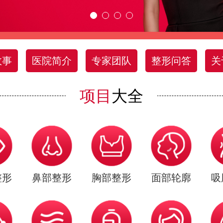
故事
医院简介
专家团队
整形问答
关
项目
大全
整形
鼻部整形
胸部整形
面部轮廓
吸