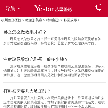
导航
杭州整形医院
>
微整形美容
>
精细塑形
>
卧蚕成形
>
卧蚕怎么做效果才好？
卧蚕怎么做效果才好？我一直觉得有卧蚕的眼睛会更灵动有神，
所以对做卧蚕很感兴趣，特意去杭州艺星了解怎么做效果才好。....
注射玻尿酸填充卧蚕一般多少钱？
注射玻尿酸填充卧蚕一般多少钱？在杭州艺星整形医院，许多人
选择通过注射玻尿酸来填充卧蚕，以提升眼部的立体感和整体面部的
亲和度。这一微整形项目因其见效快和恢复期短而备受青睐....
打卧蚕需要几支玻尿酸？
打卧蚕需要几支玻尿酸？在现代美容趋势中，卧蚕逐渐成为许多
追求自然美的人的关注重点，增加了眼部的甜美感和年轻活力。在杭
州艺星整形医院，玻尿酸注射是打造理想卧蚕的一个常见选....