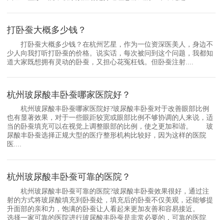
打卧蚕大概多少钱？
打卧蚕大概多少钱？在杭州艺星，作为一位资深医美人，身边不
少人向我打听打卧蚕的价格。说实话，每次被问到这个问题，我都知
道大家既想拥有灵动的卧蚕，又担心花冤枉钱。但卧蚕注射....
杭州玻尿酸丰卧蚕哪家医院好？
杭州玻尿酸丰卧蚕哪家医院好?玻尿酸丰卧蚕对于改善眼部比例
也有显著效果，对于一些眼距较宽或眼部比例不够协调的人来说，适
当的卧蚕填充可以在视觉上调整眼部的比例，使之更加和谐。 玻
尿酸丰卧蚕选择正规大型的医疗整形机构比较好，因为这样的医院
医....
杭州玻尿酸丰卧蚕可靠的医院？
杭州玻尿酸丰卧蚕可靠的医院?玻尿酸丰卧蚕效果很好，通过注
射的方式将玻尿酸填充到卧蚕处，填充后的卧蚕不仅美观，还能够提
升面部的亲和力，饱满的卧蚕让人看起来更加友善和容易接近。
选择一家可靠的医院进行玻尿酸丰卧蚕是非常必要的，可靠的医院