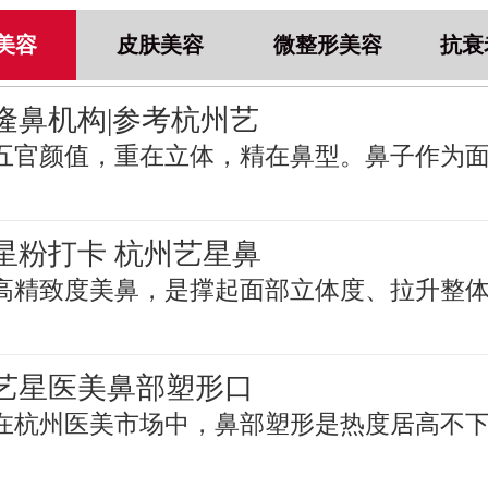
美容
皮肤美容
微整形美容
抗衰
隆鼻机构|参考杭州艺
五官颜值，重在立体，精在鼻型。鼻子作为
星粉打卡 杭州艺星鼻
高精致度美鼻，是撑起面部立体度、拉升整
艺星医美鼻部塑形口
在杭州医美市场中，鼻部塑形是热度居高不