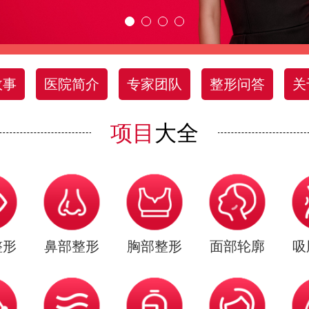
故事
医院简介
专家团队
整形问答
关
项目
大全
整形
鼻部整形
胸部整形
面部轮廓
吸