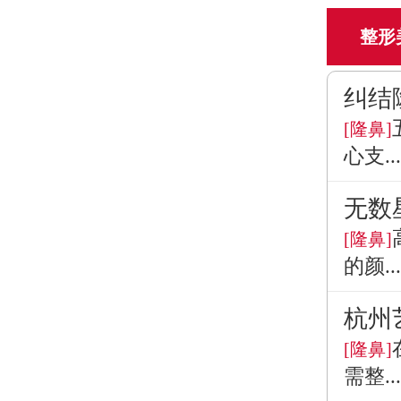
整形
纠结
[隆鼻]
心支...
无数
[隆鼻]
的颜...
杭州
[隆鼻]
需整...