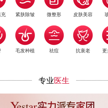
填充
紧肤除皱
微整形
皮肤美容
密
毛发种植
祛痘
抗衰老
更
专业
医生