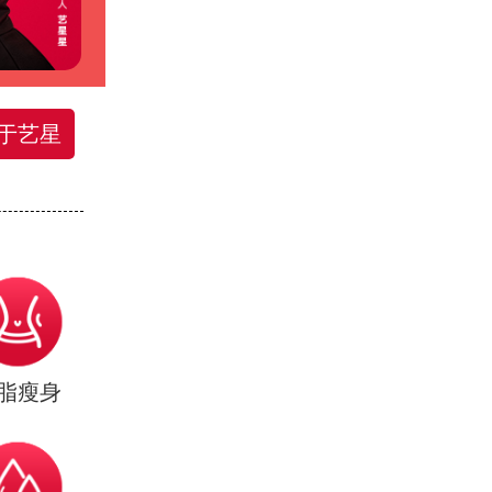
于艺星
脂瘦身