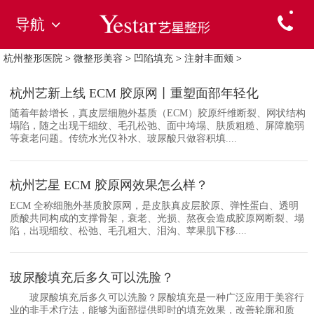
导航
杭州整形医院
>
微整形美容
>
凹陷填充
>
注射丰面颊
>
杭州艺新上线 ECM 胶原网丨重塑面部年轻化
随着年龄增长，真皮层细胞外基质（ECM）胶原纤维断裂、网状结构
塌陷，随之出现干细纹、毛孔松弛、面中垮塌、肤质粗糙、屏障脆弱
等衰老问题。传统水光仅补水、玻尿酸只做容积填....
杭州艺星 ECM 胶原网效果怎么样？
ECM 全称细胞外基质胶原网，是皮肤真皮层胶原、弹性蛋白、透明
质酸共同构成的支撑骨架，衰老、光损、熬夜会造成胶原网断裂、塌
陷，出现细纹、松弛、毛孔粗大、泪沟、苹果肌下移....
玻尿酸填充后多久可以洗脸？
玻尿酸填充后多久可以洗脸？尿酸填充是一种广泛应用于美容行
业的非手术疗法，能够为面部提供即时的填充效果，改善轮廓和质