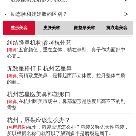
幼态脸和娃娃脸的区别？
整形美容
皮肤美容
微整形美容
抗衰老美容
纠结隆鼻机构|参考杭州艺
五官颜值，重在立体，精在鼻型。鼻子作为面部中
[隆鼻]
心支...
无数星粉打卡 杭州艺星鼻
高精致度美鼻，是撑起面部立体度、拉升整体气质
[隆鼻]
的颜...
杭州艺星医美鼻部塑形口
在杭州医美市场中，鼻部塑形是热度居高不下的刚
[隆鼻]
需整...
杭州，唇裂应该怎么办？
杭州，唇裂应该怎么办？唇裂又称先天性唇裂，
[兔唇唇裂]
所以根据名称们就可以了解到多半是唇裂是属于...