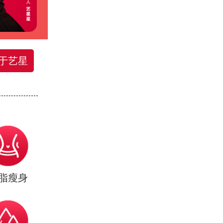
于艺星
脂瘦身