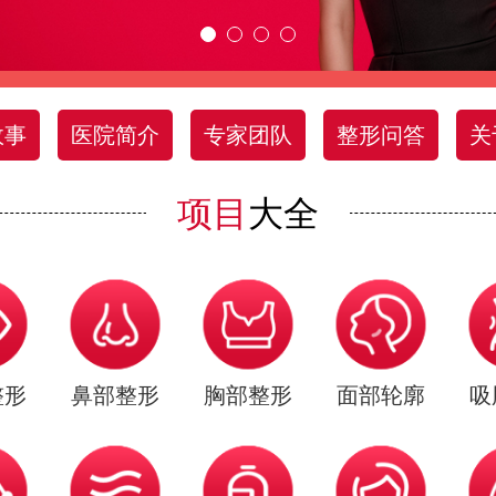
故事
医院简介
专家团队
整形问答
关
项目
大全
整形
鼻部整形
胸部整形
面部轮廓
吸