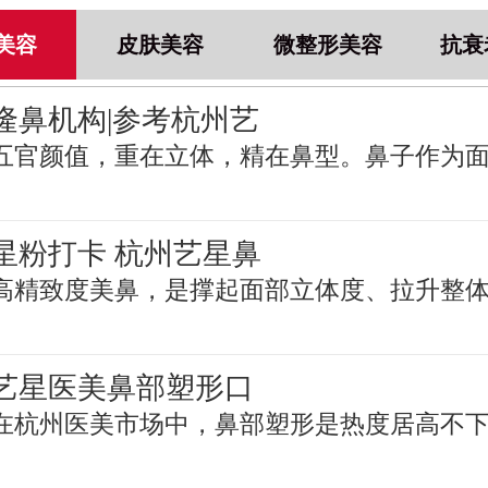
美容
皮肤美容
微整形美容
抗衰
隆鼻机构|参考杭州艺
五官颜值，重在立体，精在鼻型。鼻子作为
星粉打卡 杭州艺星鼻
高精致度美鼻，是撑起面部立体度、拉升整
艺星医美鼻部塑形口
在杭州医美市场中，鼻部塑形是热度居高不