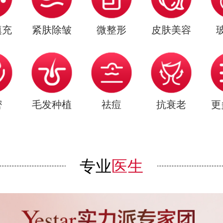
填充
紧肤除皱
微整形
皮肤美容
密
毛发种植
祛痘
抗衰老
更
专业
医生