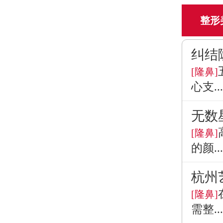
整形
纠结
[隆鼻]
心支...
无数
[隆鼻]
的颜...
杭州
[隆鼻]
需整...