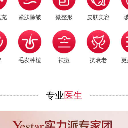
填充
紧肤除皱
微整形
皮肤美容
密
毛发种植
祛痘
抗衰老
更
专业
医生