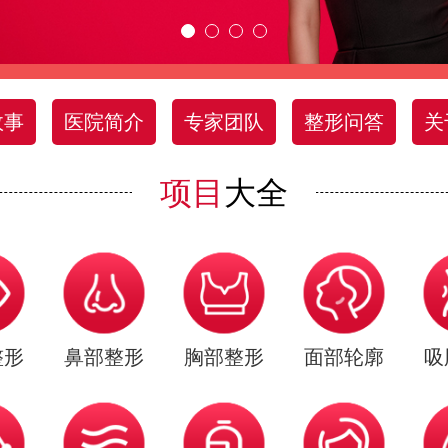
故事
医院简介
专家团队
整形问答
关
项目
大全
整形
鼻部整形
胸部整形
面部轮廓
吸