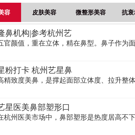
美容
皮肤美容
微整形美容
抗衰
隆鼻机构|参考杭州艺
五官颜值，重在立体，精在鼻型。鼻子作为
星粉打卡 杭州艺星鼻
高精致度美鼻，是撑起面部立体度、拉升整
艺星医美鼻部塑形口
在杭州医美市场中，鼻部塑形是热度居高不