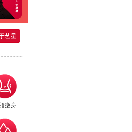
于艺星
脂瘦身