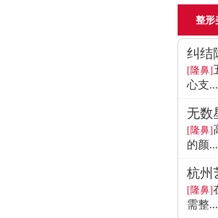
整形
纠结
[隆鼻]
心支...
无数
[隆鼻]
的颜...
杭州
[隆鼻]
需整...