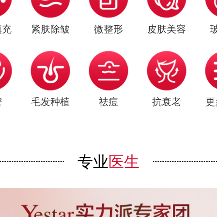
填充
紧肤除皱
微整形
皮肤美容
密
毛发种植
祛痘
抗衰老
更
专业
医生