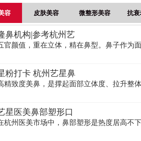
美容
皮肤美容
微整形美容
抗衰
隆鼻机构|参考杭州艺
五官颜值，重在立体，精在鼻型。鼻子作为
星粉打卡 杭州艺星鼻
高精致度美鼻，是撑起面部立体度、拉升整
艺星医美鼻部塑形口
在杭州医美市场中，鼻部塑形是热度居高不