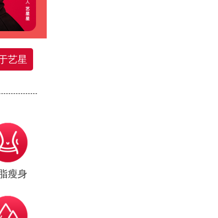
于艺星
脂瘦身