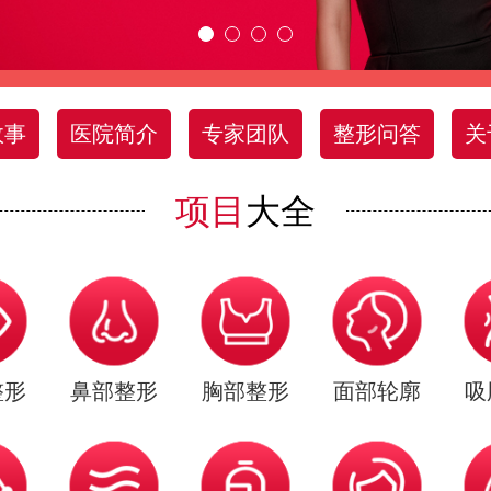
故事
医院简介
专家团队
整形问答
关
项目
大全
整形
鼻部整形
胸部整形
面部轮廓
吸