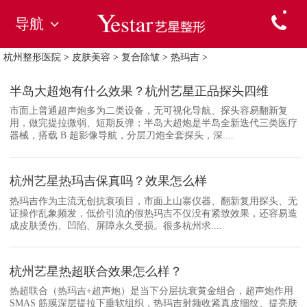
导航
杭州整形医院
>
皮肤美容
>
复合除皱
>
热玛吉
>
半岛大超炮有什么效果？杭州艺星正品探头四维
市面上普通超声炮多为二类设备，无可视化导航、探头容易翻新复
用，做完提拉微弱、短期反弹；半岛大超炮是半岛全新迭代三类医疗
器械，搭载 B 超影像导航，分层刀炮全套探头，深....
杭州艺星热玛吉保真吗？效果怎么样
热玛吉作为主流无创抗衰项目，市面上山寨仪器、翻新复用探头、无
证操作乱象频发，低价引流的假热玛吉不仅没有紧致效果，还容易造
成皮肤烫伤、凹陷、屏障永久受损。很多杭州求....
杭州艺星热超联合效果怎么样？
热超联合（热玛吉+超声炮）是当下分层抗衰黄金组合，超声炮作用
SMAS 筋膜深层提拉下垂软组织，热玛吉射频收紧真皮细纹、提亮肤