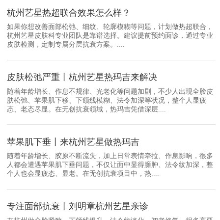
杭州艺星热超联合效果怎么样？
如果你想改善面部松弛、细纹、轮廓模糊等问题，计划做热超联合，
杭州艺星皮肤科专业团队是靠谱选择。建议提前预约面诊，通过专业
皮肤检测，定制专属分层抗衰方案。....
皮肤松弛严重丨杭州艺星热玛吉来解决
随着年龄增长、作息不规律、光老化等问题加剧，不少人出现全脸皮
肤松弛、苹果肌下移、下颌线模糊、法令加深等状况，整个人显疲
态、老态尽显。在无创抗衰领域，热玛吉凭借深层....
苹果肌下垂丨来杭州艺星做热玛吉
随着年龄增长、胶原不断流失，加上日常表情牵拉、作息影响，很多
人都会遭遇苹果肌下垂问题，不仅让面中显得臃肿、法令纹加深，整
个人也会显疲态、显老。在无创抗衰项目中，热....
专注面部抗衰丨刘明章杭州艺星亲诊