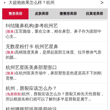
大超炮效果怎么样？杭州
整形美容
皮肤美容
微整形美容
抗衰老美容
纠结隆鼻机构|参考杭州艺
五官颜值，重在立体，精在鼻型。鼻子作为面部中
[隆鼻]
心支...
无数星粉打卡 杭州艺星鼻
高精致度美鼻，是撑起面部立体度、拉升整体气质
[隆鼻]
的颜...
杭州艺星医美鼻部塑形口
在杭州医美市场中，鼻部塑形是热度居高不下的刚
[隆鼻]
需整...
杭州，唇裂应该怎么办？
杭州，唇裂应该怎么办？唇裂又称先天性唇裂，
[兔唇唇裂]
所以根据名称们就可以了解到多半是唇裂是属于...
杭州腰腹部环形吸脂的注