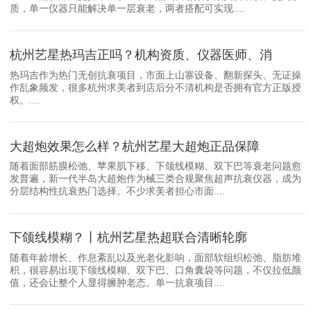
质，单一仪器只能解决单一层衰老，两者搭配可实现....
杭州艺星热玛吉正吗？机构资质、仪器医师、消
热玛吉作为热门无创抗衰项目，市面上山寨设备、翻新探头、无证操
作乱象频发，很多杭州求美者到店后分不清机构是否拥有官方正版授
权。....
大超炮效果怎么样？杭州艺星大超炮正品保障
随着面部筋膜松弛、苹果肌下移、下颌线模糊、双下巴等衰老问题愈
发普遍，新一代半岛大超炮作为械三类合规聚焦超声抗衰仪器，成为
分层结构性抗衰热门选择。不少求美者担心市面....
下颌线模糊？丨杭州艺星热超联合清晰轮廓
随着年龄增长、作息紊乱以及光老化影响，面部软组织松弛、脂肪堆
积，很容易出现下颌线模糊、双下巴、口角囊袋等问题，不仅拉低颜
值，还会让整个人显得臃肿老态。单一抗衰项目....