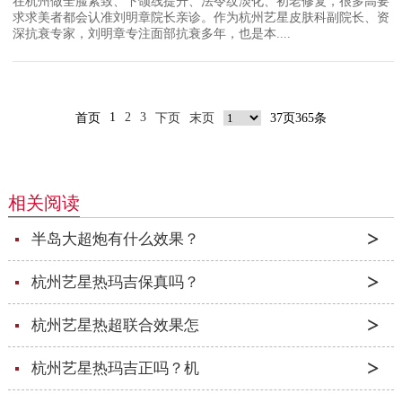
在杭州做全脸紧致、下颌线提升、法令纹淡化、初老修复，很多高要
求求美者都会认准刘明章院长亲诊。作为杭州艺星皮肤科副院长、资
深抗衰专家，刘明章专注面部抗衰多年，也是本....
1
2
3
首页
下页
末页
37页365条
相关阅读
半岛大超炮有什么效果？
杭州艺星热玛吉保真吗？
杭州艺星热超联合效果怎
杭州艺星热玛吉正吗？机