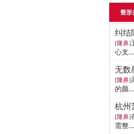
整形
纠结
[隆鼻]
心支...
无数
[隆鼻]
的颜...
杭州
[隆鼻]
需整...