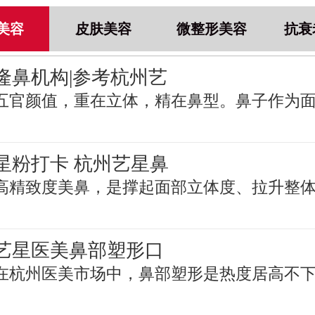
美容
皮肤美容
微整形美容
抗衰
隆鼻机构|参考杭州艺
五官颜值，重在立体，精在鼻型。鼻子作为
星粉打卡 杭州艺星鼻
高精致度美鼻，是撑起面部立体度、拉升整
艺星医美鼻部塑形口
在杭州医美市场中，鼻部塑形是热度居高不