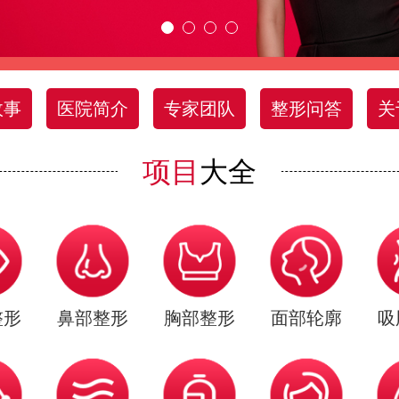
故事
医院简介
专家团队
整形问答
关
项目
大全
整形
鼻部整形
胸部整形
面部轮廓
吸