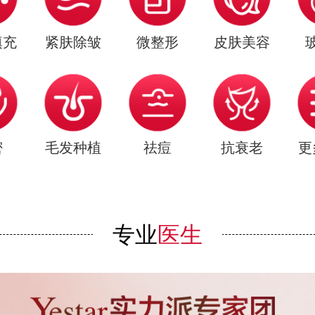
填充
紧肤除皱
微整形
皮肤美容
密
毛发种植
祛痘
抗衰老
更
专业
医生