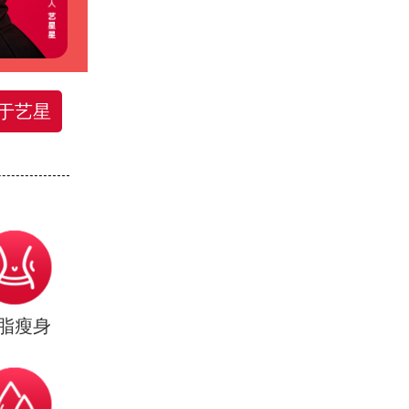
于艺星
脂瘦身