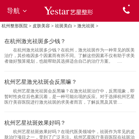
导航
杭州整形医院
>
皮肤美容
>
祛斑美白
>
激光祛斑
>
在杭州激光祛斑多少钱？
在杭州激光祛斑多少钱？在杭州，激光祛斑作为一种常见的医美
治疗，其价格因多个因素而有所不同。了解这些因素不仅有助于求美
者做好预算规划，也能帮助其选择适合自己的治疗方案。 ....
杭州艺星激光祛斑会反黑嘛？
杭州艺星激光祛斑会反黑嘛？在激光祛斑治疗中，反黑现象，即
暂时性炎症后色素沉着，是一种可能出现的反应。对于选择杭州艺星
医疗美容医院进行激光祛斑的求美者而言，了解反黑及其管....
杭州艺星祛斑效果好吗？
杭州艺星祛斑效果好吗？在现代医美领域中，祛斑作为常见的皮
肤治疗项目之一，受到了广泛关注。杭州艺星医疗美容医院在祛斑治