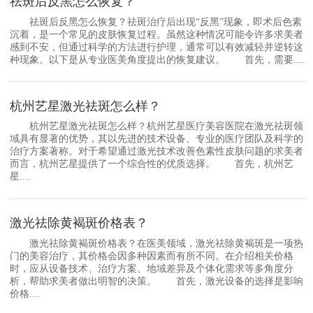
祛斑后反黑怎么恢复？
祛斑后反黑怎么恢复？祛斑治疗后出现“反黑”现象，即术后色素
沉着，是一个常见的皮肤恢复过程。虽然这种情况可能令许多求美者
感到不安，但通过科学的方法进行护理，通常可以有效减轻并逆转这
种现象。以下是从专业医美角度提出的恢复建议。 首先，需要....
杭州艺星激光祛斑怎么样？
杭州艺星激光祛斑怎么样？杭州艺星医疗美容医院在激光祛斑领
域具有显著的优势，其以先进的技术设备、专业的医疗团队及科学的
治疗方案著称。对于希望通过激光技术改善色素性皮肤问题的求美者
而言，杭州艺星提供了一个综合性的优质选择。 首先，杭州艺
星....
激光祛除黄褐斑价格表？
激光祛除黄褐斑价格表？在医美领域，激光祛除黄褐斑是一项热
门的美容治疗，其价格会因多种因素而有所不同。在介绍相关价格
时，应从设备技术、治疗方案、地域差异及个体化需求等多角度分
析，帮助求美者做出明智的决策。 首先，激光设备的选择是影响
价格....