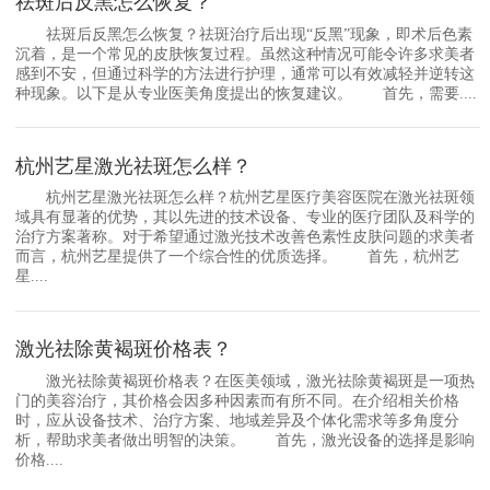
祛斑后反黑怎么恢复？
祛斑后反黑怎么恢复？祛斑治疗后出现“反黑”现象，即术后色素
沉着，是一个常见的皮肤恢复过程。虽然这种情况可能令许多求美者
感到不安，但通过科学的方法进行护理，通常可以有效减轻并逆转这
种现象。以下是从专业医美角度提出的恢复建议。 首先，需要....
杭州艺星激光祛斑怎么样？
杭州艺星激光祛斑怎么样？杭州艺星医疗美容医院在激光祛斑领
域具有显著的优势，其以先进的技术设备、专业的医疗团队及科学的
治疗方案著称。对于希望通过激光技术改善色素性皮肤问题的求美者
而言，杭州艺星提供了一个综合性的优质选择。 首先，杭州艺
星....
激光祛除黄褐斑价格表？
激光祛除黄褐斑价格表？在医美领域，激光祛除黄褐斑是一项热
门的美容治疗，其价格会因多种因素而有所不同。在介绍相关价格
时，应从设备技术、治疗方案、地域差异及个体化需求等多角度分
析，帮助求美者做出明智的决策。 首先，激光设备的选择是影响
价格....