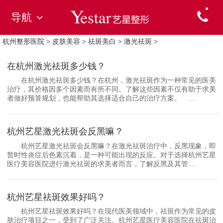
导航
杭州整形医院
>
皮肤美容
>
祛斑美白
>
激光祛斑
>
在杭州激光祛斑多少钱？
在杭州激光祛斑多少钱？在杭州，激光祛斑作为一种常见的医美
治疗，其价格因多个因素而有所不同。了解这些因素不仅有助于求美
者做好预算规划，也能帮助其选择适合自己的治疗方案。 ....
杭州艺星激光祛斑会反黑嘛？
杭州艺星激光祛斑会反黑嘛？在激光祛斑治疗中，反黑现象，即
暂时性炎症后色素沉着，是一种可能出现的反应。对于选择杭州艺星
医疗美容医院进行激光祛斑的求美者而言，了解反黑及其管....
杭州艺星祛斑效果好吗？
杭州艺星祛斑效果好吗？在现代医美领域中，祛斑作为常见的皮
肤治疗项目之一，受到了广泛关注。杭州艺星医疗美容医院在祛斑治