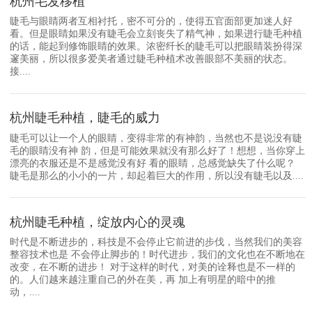
杭州毛发移植
睫毛与眼睛两者互相衬托，密不可分的，使得五官面部更加迷人好
看。但是眼睛如果没有睫毛会立刻丧失了精气神，如果进行睫毛种植
的话，能起到修饰眼睛的效果。浓密纤长的睫毛可以把眼睛装扮得深
邃美丽，所以很多爱美者通过睫毛种植术改善眼部不美丽的状态。
接....
杭州睫毛种植，睫毛的威力
睫毛可以让一个人的眼睛，变得非常的有神韵，当然也不是说没有睫
毛的眼睛没有神 韵，但是可能效果就没有那么好了！想想，当你穿上
漂亮的衣服还是不是感觉没有好 看的眼睛，总感觉缺失了什么呢？
睫毛是那么的小小的一片，却起着巨大的作用，所以没有睫毛以及....
杭州睫毛种植，绽放内心的灵魂
时代是不断进步的，科技是不会停止它前进的步伐，当然我们的美容
整容技术也是 不会停止脚步的！时代进步，我们的文化也在不断地在
改变，在不断的进步！ 对于这样的时代，对美的诠释也是不一样的
的。人们越来越注重自己的外在美，再 加上有明星的暗中的推
动，....