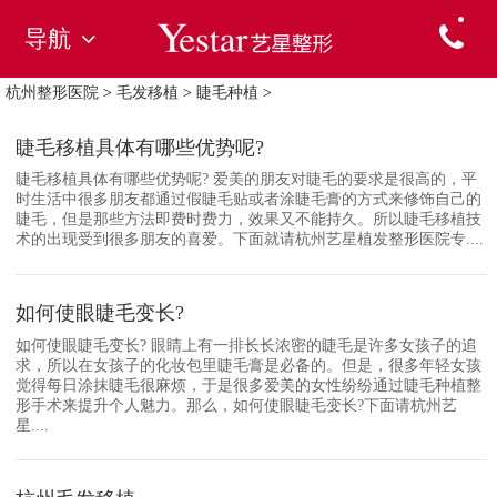
导航
杭州整形医院
>
毛发移植
>
睫毛种植
>
睫毛移植具体有哪些优势呢?
睫毛移植具体有哪些优势呢? 爱美的朋友对睫毛的要求是很高的，平
时生活中很多朋友都通过假睫毛贴或者涂睫毛膏的方式来修饰自己的
睫毛，但是那些方法即费时费力，效果又不能持久。所以睫毛移植技
术的出现受到很多朋友的喜爱。下面就请杭州艺星植发整形医院专....
如何使眼睫毛变长?
如何使眼睫毛变长? 眼睛上有一排长长浓密的睫毛是许多女孩子的追
求，所以在女孩子的化妆包里睫毛膏是必备的。但是，很多年轻女孩
觉得每日涂抹睫毛很麻烦，于是很多爱美的女性纷纷通过睫毛种植整
形手术来提升个人魅力。那么，如何使眼睫毛变长?下面请杭州艺
星....