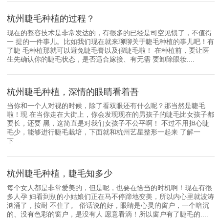
杭州睫毛种植的过程？
现在的整容技术是非常发达的，有很多的已经是司空见惯了，不值得
一 提的一件事儿。比如我们现在就来聊聊关于睫毛种植的事儿吧！有
了睫 毛种植那就可以避免睫毛膏以及假睫毛啦！ 在种植前，要让医
生先确认你的睫毛状态，是否适合嫁接、有无需 要卸除眼妆....
杭州睫毛种植，深情的眼睛看着吾
当你和一个人对视的时候，除了看双眼还有什么呢？那当然是睫毛
啦！现 在当你走在大街上，你会发现现在的男孩子的睫毛比女孩子都
要长，还要 黑，这简直是对我们女孩子不公平啊！ 不过不用担心睫
毛少，能够进行睫毛栽培，下面就和杭州艺星整形一起来 了解一
下....
杭州睫毛种植，睫毛知多少
每个女人都是非常爱美的，但是呢，也要在恰当的时机啊！现在有很
多人孕 妇看到别的小姑娘们正在马不停蹄地变美，所以内心里就波涛
汹涌了，按耐 不住了。 俗话说的好，眼睛是心灵的窗户，一个暗沉
的、没有色彩的窗户，是没有人 愿意看滴！所以窗户有了睫毛的....