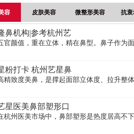
美容
皮肤美容
微整形美容
抗衰
隆鼻机构|参考杭州艺
五官颜值，重在立体，精在鼻型。鼻子作为
星粉打卡 杭州艺星鼻
高精致度美鼻，是撑起面部立体度、拉升整
艺星医美鼻部塑形口
在杭州医美市场中，鼻部塑形是热度居高不