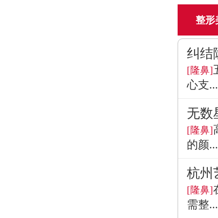
整形
纠结
[隆鼻]
心支...
无数
[隆鼻]
的颜...
杭州
[隆鼻]
需整...