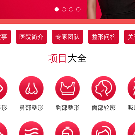
故事
医院简介
专家团队
整形问答
关
项目
大全
整形
鼻部整形
胸部整形
面部轮廓
吸