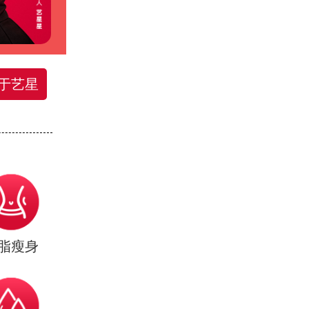
于艺星
脂瘦身