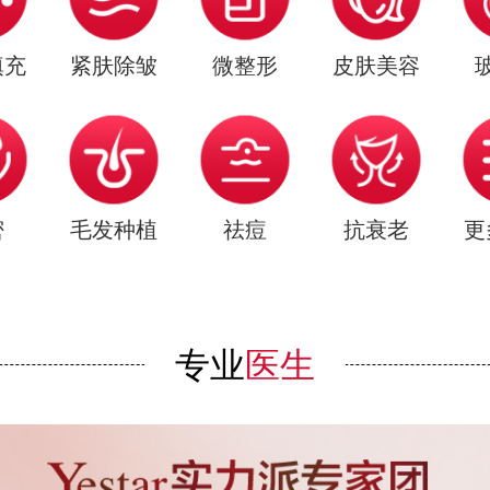
填充
紧肤除皱
微整形
皮肤美容
密
毛发种植
祛痘
抗衰老
更
专业
医生