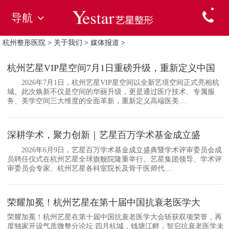
导航
杭州整形医院
>
关于我们
>
媒体报道
>
杭州艺星VIP星空间7月1日重磅升级，重新定义中国
2026年7月1日，杭州艺星VIP星空间以全新艺境空间正式亮相杭
城。此次焕新不仅是空间的华丽升级，更是通过医疗技术、专属服
务、美学空间三大维度的全面革新，重新定义高端医美....
深耕学术，聚力创新｜艺星百万学术基金成立盛
2026年6月9日，艺星百万学术基金成立盛典暨学术评审委员会成
员聘任仪式在杭州艺星全球旗舰院隆重举行。艺星集团领导、学术评
审委员会专家、杭州艺星各科室院长及骨干医师代....
荣耀加冕！杭州艺星在第十届中国抗衰老医学大
荣耀加冕！杭州艺星在第十届中国抗衰老医学大会斩获双项荣誉，再
度独家开设气质微整分论坛 四月杭城，钱塘江畔，智启抗衰老医学未