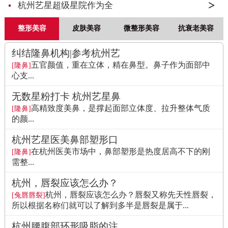
杭州艺星超级星院作为全
整形美容
皮肤美容
微整形美容
抗衰老美容
纠结隆鼻机构|参考杭州艺
五官颜值，重在立体，精在鼻型。鼻子作为面部中
[隆鼻]
心支...
无数星粉打卡 杭州艺星鼻
高精致度美鼻，是撑起面部立体度、拉升整体气质
[隆鼻]
的颜...
杭州艺星医美鼻部塑形口
在杭州医美市场中，鼻部塑形是热度居高不下的刚
[隆鼻]
需整...
杭州，唇裂应该怎么办？
杭州，唇裂应该怎么办？唇裂又称先天性唇裂，
[兔唇唇裂]
所以根据名称们就可以了解到多半是唇裂是属于...
杭州腰腹部环形吸脂的注