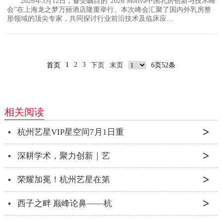
2026年3月12日，备受瞩目的“2026 Motiva中国乳房创新与技术峰
会”在上海龙之梦万丽酒店隆重举行。本次峰会汇聚了国内外乳房整
形领域的顶尖专家，共同探讨行业前沿技术及临床应....
1
2
3
首页
下页
末页
6页52条
相关阅读
杭州艺星VIP星空间7月1日重
深耕学术，聚力创新｜艺
荣耀加冕！杭州艺星在第
西子之畔 巅峰论鼻——杭