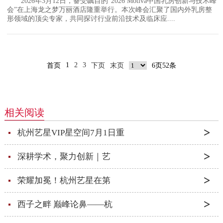
2026年3月12日，备受瞩目的“2026 Motiva中国乳房创新与技术峰
会”在上海龙之梦万丽酒店隆重举行。本次峰会汇聚了国内外乳房整
形领域的顶尖专家，共同探讨行业前沿技术及临床应....
1
2
3
首页
下页
末页
6页52条
相关阅读
杭州艺星VIP星空间7月1日重
深耕学术，聚力创新｜艺
荣耀加冕！杭州艺星在第
西子之畔 巅峰论鼻——杭