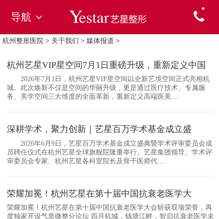
导航
杭州整形医院
>
关于我们
>
媒体报道
>
杭州艺星VIP星空间7月1日重磅升级，重新定义中国
2026年7月1日，杭州艺星VIP星空间以全新艺境空间正式亮相杭
城。此次焕新不仅是空间的华丽升级，更是通过医疗技术、专属服
务、美学空间三大维度的全面革新，重新定义高端医美....
深耕学术，聚力创新｜艺星百万学术基金成立盛
2026年6月9日，艺星百万学术基金成立盛典暨学术评审委员会成
员聘任仪式在杭州艺星全球旗舰院隆重举行。艺星集团领导、学术评
审委员会专家、杭州艺星各科室院长及骨干医师代....
荣耀加冕！杭州艺星在第十届中国抗衰老医学大
荣耀加冕！杭州艺星在第十届中国抗衰老医学大会斩获双项荣誉，再
度独家开设气质微整分论坛 四月杭城，钱塘江畔，智启抗衰老医学未