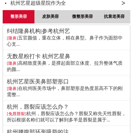
杭州艺星超级星院作为全
整形美容
皮肤美容
微整形美容
抗衰老美容
纠结隆鼻机构|参考杭州艺
五官颜值，重在立体，精在鼻型。鼻子作为面部中
[隆鼻]
心支...
无数星粉打卡 杭州艺星鼻
高精致度美鼻，是撑起面部立体度、拉升整体气质
[隆鼻]
的颜...
杭州艺星医美鼻部塑形口
在杭州医美市场中，鼻部塑形是热度居高不下的刚
[隆鼻]
需整...
杭州，唇裂应该怎么办？
杭州，唇裂应该怎么办？唇裂又称先天性唇裂，
[兔唇唇裂]
所以根据名称们就可以了解到多半是唇裂是属于...
杭州腰腹部环形吸脂的注