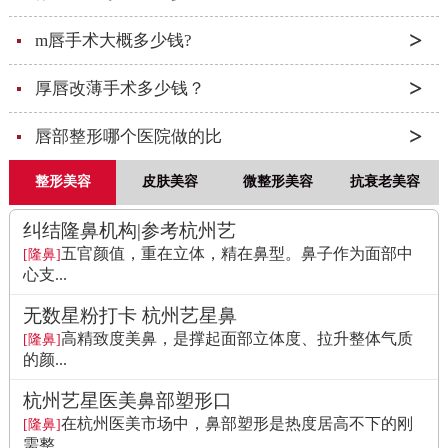
m唇手术大概多少钱?
厚唇改薄手术多少钱？
唇部整形哪个医院做的比
整形美容
皮肤美容
微整形美容
抗衰老美容
纠结隆鼻机构|参考杭州艺
五官颜值，重在立体，精在鼻型。鼻子作为面部中
[隆鼻]
心支...
无数星粉打卡 杭州艺星鼻
高精致度美鼻，是撑起面部立体度、拉升整体气质
[隆鼻]
的颜...
杭州艺星医美鼻部塑形口
在杭州医美市场中，鼻部塑形是热度居高不下的刚
[隆鼻]
需整...