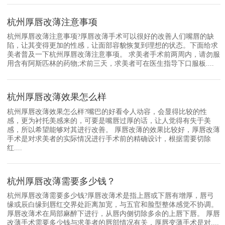
杭州厚唇改薄注意事项
杭州厚唇改薄注意事项?厚唇改薄手术可以很好的改善人们嘴唇的缺
陷，让其变得更加的性感，让面部容貌恢复到理想的状态。下面给求
美者普及一下杭州厚唇改薄注意事项。 求美者手术前两周内，请勿服
用含有阿斯匹林的药物;术前三天，求美者可在医生指导下口服板....
杭州厚唇改薄效果怎么样
杭州厚唇改薄效果怎么样?嘴巴的好看令人动容，会显得比较的性
感，更为衬托美感来的，可要是嘴唇过厚的话，让人觉得有失于美
感，所以希望能够对其进行改善。 厚唇改薄的效果比较好，厚唇改薄
手术是对求美者的实际情况进行手术前的精确设计，根据需要切除
红....
杭州厚唇改薄需要多少钱？
杭州厚唇改薄需要多少钱?厚唇改薄术是指上唇或下唇有增厚，唇弓
缘或辰白缘到唇红交界处距离加宽，与五官和脸型整体感觉不协调。
厚唇改薄术在局部麻醉下进行，从唇内侧切除多余的上唇下唇。 厚唇
改薄手术需要多少钱与求美者的唇部情况有关，厚唇变薄手术是对....