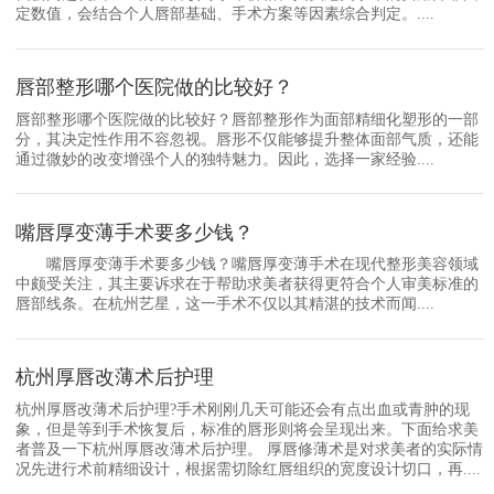
定数值，会结合个人唇部基础、手术方案等因素综合判定。....
唇部整形哪个医院做的比较好？
唇部整形哪个医院做的比较好？唇部整形作为面部精细化塑形的一部
分，其决定性作用不容忽视。唇形不仅能够提升整体面部气质，还能
通过微妙的改变增强个人的独特魅力。因此，选择一家经验....
嘴唇厚变薄手术要多少钱？
嘴唇厚变薄手术要多少钱？嘴唇厚变薄手术在现代整形美容领域
中颇受关注，其主要诉求在于帮助求美者获得更符合个人审美标准的
唇部线条。在杭州艺星，这一手术不仅以其精湛的技术而闻....
杭州厚唇改薄术后护理
杭州厚唇改薄术后护理?手术刚刚几天可能还会有点出血或青肿的现
象，但是等到手术恢复后，标准的唇形则将会呈现出来。下面给求美
者普及一下杭州厚唇改薄术后护理。 厚唇修薄术是对求美者的实际情
况先进行术前精细设计，根据需切除红唇组织的宽度设计切口，再....