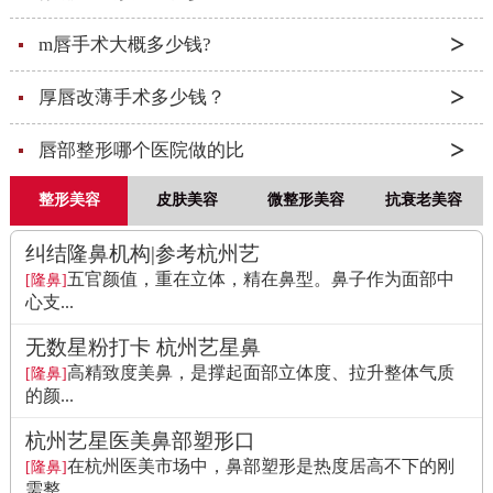
m唇手术大概多少钱?
厚唇改薄手术多少钱？
唇部整形哪个医院做的比
整形美容
皮肤美容
微整形美容
抗衰老美容
纠结隆鼻机构|参考杭州艺
五官颜值，重在立体，精在鼻型。鼻子作为面部中
[隆鼻]
心支...
无数星粉打卡 杭州艺星鼻
高精致度美鼻，是撑起面部立体度、拉升整体气质
[隆鼻]
的颜...
杭州艺星医美鼻部塑形口
在杭州医美市场中，鼻部塑形是热度居高不下的刚
[隆鼻]
需整...