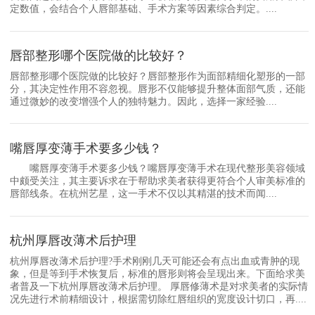
定数值，会结合个人唇部基础、手术方案等因素综合判定。....
唇部整形哪个医院做的比较好？
唇部整形哪个医院做的比较好？唇部整形作为面部精细化塑形的一部
分，其决定性作用不容忽视。唇形不仅能够提升整体面部气质，还能
通过微妙的改变增强个人的独特魅力。因此，选择一家经验....
嘴唇厚变薄手术要多少钱？
嘴唇厚变薄手术要多少钱？嘴唇厚变薄手术在现代整形美容领域
中颇受关注，其主要诉求在于帮助求美者获得更符合个人审美标准的
唇部线条。在杭州艺星，这一手术不仅以其精湛的技术而闻....
杭州厚唇改薄术后护理
杭州厚唇改薄术后护理?手术刚刚几天可能还会有点出血或青肿的现
象，但是等到手术恢复后，标准的唇形则将会呈现出来。下面给求美
者普及一下杭州厚唇改薄术后护理。 厚唇修薄术是对求美者的实际情
况先进行术前精细设计，根据需切除红唇组织的宽度设计切口，再....