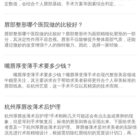
定数值，会结合个人唇部基础、手术方案等因素综合判定。....
唇部整形哪个医院做的比较好？
唇部整形哪个医院做的比较好？唇部整形作为面部精细化塑形的一部
分，其决定性作用不容忽视。唇形不仅能够提升整体面部气质，还能
通过微妙的改变增强个人的独特魅力。因此，选择一家经验....
嘴唇厚变薄手术要多少钱？
嘴唇厚变薄手术要多少钱？嘴唇厚变薄手术在现代整形美容领域
中颇受关注，其主要诉求在于帮助求美者获得更符合个人审美标准的
唇部线条。在杭州艺星，这一手术不仅以其精湛的技术而闻....
杭州厚唇改薄术后护理
杭州厚唇改薄术后护理?手术刚刚几天可能还会有点出血或青肿的现
象，但是等到手术恢复后，标准的唇形则将会呈现出来。下面给求美
者普及一下杭州厚唇改薄术后护理。 厚唇修薄术是对求美者的实际情
况先进行术前精细设计，根据需切除红唇组织的宽度设计切口，再....