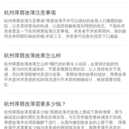
杭州厚唇改薄注意事项
杭州厚唇改薄注意事项?厚唇改薄手术可以很好的改善人们嘴唇的缺
陷，让其变得更加的性感，让面部容貌恢复到理想的状态。下面给求
美者普及一下杭州厚唇改薄注意事项。 求美者手术前两周内，请勿服
用含有阿斯匹林的药物;术前三天，求美者可在医生指导下口服板....
杭州厚唇改薄效果怎么样
杭州厚唇改薄效果怎么样?嘴巴的好看令人动容，会显得比较的性
感，更为衬托美感来的，可要是嘴唇过厚的话，让人觉得有失于美
感，所以希望能够对其进行改善。 厚唇改薄的效果比较好，厚唇改薄
手术是对求美者的实际情况进行手术前的精确设计，根据需要切除
红....
杭州厚唇改薄需要多少钱？
杭州厚唇改薄需要多少钱?厚唇改薄术是指上唇或下唇有增厚，唇弓
缘或辰白缘到唇红交界处距离加宽，与五官和脸型整体感觉不协调。
厚唇改薄术在局部麻醉下进行，从唇内侧切除多余的上唇下唇。 厚唇
改薄手术需要多少钱与求美者的唇部情况有关，厚唇变薄手术是对....