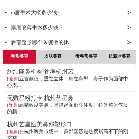
m唇手术大概多少钱?
厚唇改薄手术多少钱？
唇部整形哪个医院做的比
整形美容
皮肤美容
微整形美容
抗衰老美容
纠结隆鼻机构|参考杭州艺
五官颜值，重在立体，精在鼻型。鼻子作为面部中
[隆鼻]
心支...
无数星粉打卡 杭州艺星鼻
高精致度美鼻，是撑起面部立体度、拉升整体气质
[隆鼻]
的颜...
杭州艺星医美鼻部塑形口
在杭州医美市场中，鼻部塑形是热度居高不下的刚
[隆鼻]
需整...