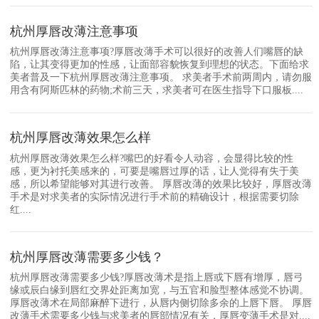
杭州厚唇改薄注意事项
杭州厚唇改薄注意事项?厚唇改薄手术可以很好的改善人们嘴唇的缺
陷，让其变得更加的性感，让面部容貌恢复到理想的状态。下面给求
美者普及一下杭州厚唇改薄注意事项。 求美者手术前两周内，请勿服
用含有阿斯匹林的药物;术前三天，求美者可在医生指导下口服板....
杭州厚唇改薄效果怎么样
杭州厚唇改薄效果怎么样?嘴巴的好看令人动容，会显得比较的性
感，更为衬托美感来的，可要是嘴唇过厚的话，让人觉得有失于美
感，所以希望能够对其进行改善。 厚唇改薄的效果比较好，厚唇改薄
手术是对求美者的实际情况进行手术前的精确设计，根据需要切除
红....
杭州厚唇改薄需要多少钱？
杭州厚唇改薄需要多少钱?厚唇改薄术是指上唇或下唇有增厚，唇弓
缘或辰白缘到唇红交界处距离加宽，与五官和脸型整体感觉不协调。
厚唇改薄术在局部麻醉下进行，从唇内侧切除多余的上唇下唇。 厚唇
改薄手术需要多少钱与求美者的唇部情况有关，厚唇变薄手术是对....