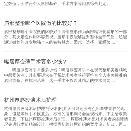
定数值，会结合个人唇部基础、手术方案等因素综合判定。....
唇部整形哪个医院做的比较好？
唇部整形哪个医院做的比较好？唇部整形作为面部精细化塑形的一部
分，其决定性作用不容忽视。唇形不仅能够提升整体面部气质，还能
通过微妙的改变增强个人的独特魅力。因此，选择一家经验....
嘴唇厚变薄手术要多少钱？
嘴唇厚变薄手术要多少钱？嘴唇厚变薄手术在现代整形美容领域
中颇受关注，其主要诉求在于帮助求美者获得更符合个人审美标准的
唇部线条。在杭州艺星，这一手术不仅以其精湛的技术而闻....
杭州厚唇改薄术后护理
杭州厚唇改薄术后护理?手术刚刚几天可能还会有点出血或青肿的现
象，但是等到手术恢复后，标准的唇形则将会呈现出来。下面给求美
者普及一下杭州厚唇改薄术后护理。 厚唇修薄术是对求美者的实际情
况先进行术前精细设计，根据需切除红唇组织的宽度设计切口，再....