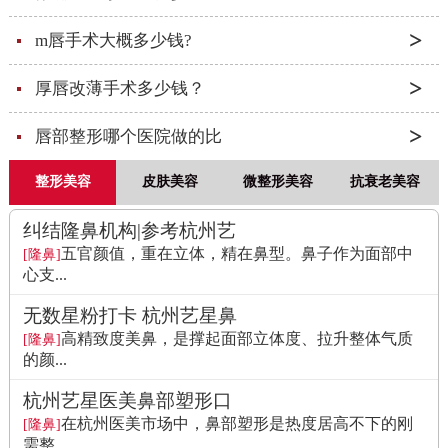
m唇手术大概多少钱?
厚唇改薄手术多少钱？
唇部整形哪个医院做的比
整形美容
皮肤美容
微整形美容
抗衰老美容
纠结隆鼻机构|参考杭州艺
五官颜值，重在立体，精在鼻型。鼻子作为面部中
[隆鼻]
心支...
无数星粉打卡 杭州艺星鼻
高精致度美鼻，是撑起面部立体度、拉升整体气质
[隆鼻]
的颜...
杭州艺星医美鼻部塑形口
在杭州医美市场中，鼻部塑形是热度居高不下的刚
[隆鼻]
需整...