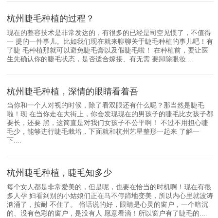
杭州睫毛种植的过程？
现在的整容技术是非常发达的，有很多的已经是司空见惯了，不值得
一 提的一件事儿。比如我们现在就来聊聊关于睫毛种植的事儿吧！有
了睫 毛种植那就可以避免睫毛膏以及假睫毛啦！ 在种植前，要让医
生先确认你的睫毛状态，是否适合嫁接、有无需 要卸除眼妆....
杭州睫毛种植，深情的眼睛看着吾
当你和一个人对视的时候，除了看双眼还有什么呢？那当然是睫毛
啦！现 在当你走在大街上，你会发现现在的男孩子的睫毛比女孩子都
要长，还要 黑，这简直是对我们女孩子不公平啊！ 不过不用担心睫
毛少，能够进行睫毛栽培，下面就和杭州艺星整形一起来 了解一
下....
杭州睫毛种植，睫毛知多少
每个女人都是非常爱美的，但是呢，也要在恰当的时机啊！现在有很
多人孕 妇看到别的小姑娘们正在马不停蹄地变美，所以内心里就波涛
汹涌了，按耐 不住了。 俗话说的好，眼睛是心灵的窗户，一个暗沉
的、没有色彩的窗户，是没有人 愿意看滴！所以窗户有了睫毛的....