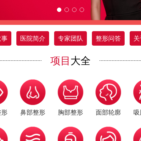
故事
医院简介
专家团队
整形问答
关
项目
大全
整形
鼻部整形
胸部整形
面部轮廓
吸